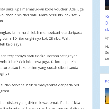
g kita suka lupa memasukkan kode voucher. Ada juga
ucher lebih dari satu. Maka perlu nih, cek satu-
K
an.
D
d
 ongkos kirim malah lebih membebani kita daripada
by
g cuma 10 ribu ongkirnya kok 28 ribu. Wah,
eh kalo saya.
Ha
Se
kesan terpercaya atau tidak? Berapa ratingnya?
su
mbeli lain? Cek lokasinya juga. Di kota apa. Kalo
ial store atau toko online yang sudah diberi tanda
ginya.
P
g sudah terkenal baik di masyarakat daripada beli
agram.
r diskon yang dikirim lewat email. Padahal kita
asti ada minimal belanja dan batas maksimal diskon