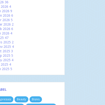
026
36
l 2026
4
n 2026
9
i 2026
6
r 2026
5
ar 2026
2
b 2026
6
n 2026
4
025
47
es 2025
2
ov 2025
4
t 2025
3
p 2025
5
u 2025
4
l 2025
4
n 2025
5
i 2025
2
r 2025
2
ar 2025
6
b 2025
3
ABEL
n 2025
7
024
60
presiasi
Beauty
Bisnis
es 2024
3
ov 2024
4