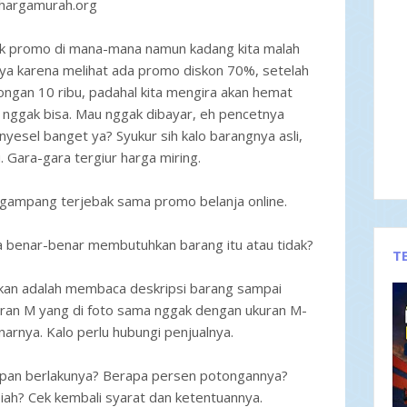
hargamurah.org
ak promo di mana-mana namun kadang kita malah
anya karena melihat ada promo diskon 70%, setelah
tongan 10 ribu, padahal kita mengira akan hemat
n nggak bisa. Mau nggak dibayar, eh pencetnya
nyesel banget ya? Syukur sih kalo barangnya asli,
. Gara-gara tergiur harga miring.
ak gampang terjebak sama promo belanja online.
a benar-benar membutuhkan barang itu atau tidak?
T
akukan adalah membaca deskripsi barang sampai
ukuran M yang di foto sama nggak dengan ukuran M-
arnya. Kalo perlu hubungi penjualnya.
kapan berlakunya? Berapa persen potongannya?
ah? Cek kembali syarat dan ketentuannya.