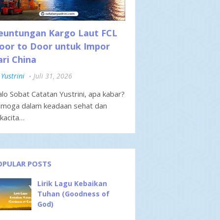
euntungan Kargo Laut FCL
oor to Door untuk Impor
ari China
Yustrini
Juli 31, 2026
lo Sobat Catatan Yustrini, apa kabar?
moga dalam keadaan sehat dan
kacita…
OPULAR POSTS
Lirik Lagu Kebaikan
Tuhan (Goodness of
God)