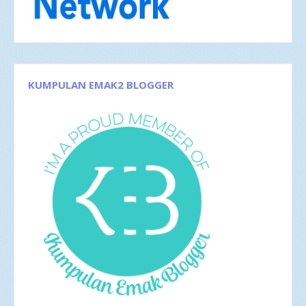
Agu 2017
4
Jun 2017
5
Mei 2017
2
Apr 2017
4
Mar 2017
8
Feb 2017
4
Jan 2017
5
KUMPULAN EMAK2 BLOGGER
2016
35
Des 2016
6
Nov 2016
1
Okt 2016
4
Sep 2016
2
Agu 2016
4
Jul 2016
4
Jun 2016
3
Mei 2016
4
Apr 2016
2
Mar 2016
4
Antologi Puisi Sesaat Fajar Yustrini
Menjadi Perempuan Cantik Fisik, juga Jiwa
Percikan Majalah Gadis: Mama dan Buncis
Cerpen Hilang, Taman Fiksi
Feb 2016
1