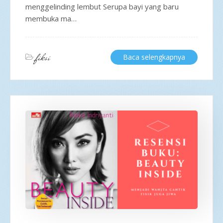
menggelinding lembut Serupa bayi yang baru
membuka ma…
fiksi
Baca selengkapnya