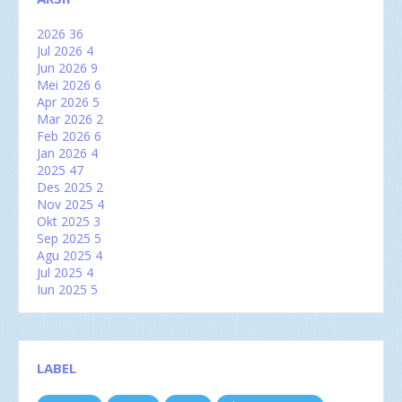
2026
36
Jul 2026
4
Jun 2026
9
Mei 2026
6
Apr 2026
5
Mar 2026
2
Feb 2026
6
Jan 2026
4
2025
47
Des 2025
2
Nov 2025
4
Okt 2025
3
Sep 2025
5
Agu 2025
4
Jul 2025
4
Jun 2025
5
Mei 2025
2
Apr 2025
2
Mar 2025
6
Feb 2025
3
LABEL
Jan 2025
7
2024
60