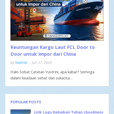
Keuntungan Kargo Laut FCL Door to
Door untuk Impor dari China
by
Yustrini
Juli 31, 2026
Halo Sobat Catatan Yustrini, apa kabar? Semoga
dalam keadaan sehat dan sukacita…
POPULAR POSTS
Lirik Lagu Kebaikan Tuhan (Goodness