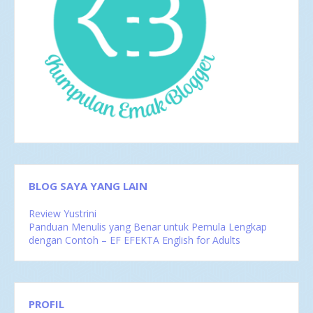
Puisi Waktu
Nov 2016
1
Okt 2016
4
Sep 2016
2
Agu 2016
4
Jul 2016
4
Jun 2016
3
Mei 2016
4
Apr 2016
2
Mar 2016
4
Feb 2016
1
BLOG SAYA YANG LAIN
Review Yustrini
Panduan Menulis yang Benar untuk Pemula Lengkap
dengan Contoh – EF EFEKTA English for Adults
PROFIL