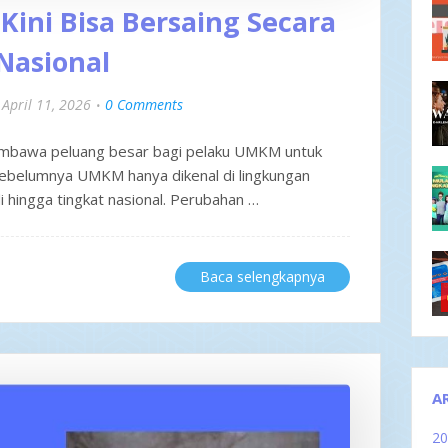
ini Bisa Bersaing Secara
Nasional
April 11, 2026
0 Comments
embawa peluang besar bagi pelaku UMKM untuk
sebelumnya UMKM hanya dikenal di lingkungan
di hingga tingkat nasional. Perubahan …
Baca selengkapnya
A
2