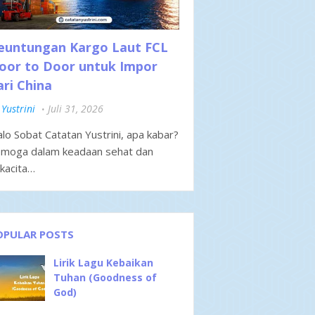
euntungan Kargo Laut FCL
oor to Door untuk Impor
ari China
Yustrini
Juli 31, 2026
lo Sobat Catatan Yustrini, apa kabar?
moga dalam keadaan sehat dan
kacita…
OPULAR POSTS
Lirik Lagu Kebaikan
Tuhan (Goodness of
God)