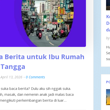
K
D
d
by
Ha
Se
 Berita untuk Ibu Rumah
su
Tangga
April 13, 2026
0 Comments
P
 suka baca berita? Dulu aku sih nggak suka.
h, masak, dan nemenin anak jadi malas baca
 mengikuti perkembangan berita di luar…