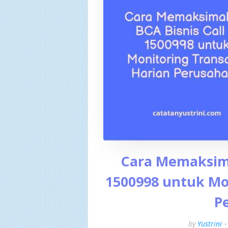
Cara Memaksima
1500998 untuk Mo
P
by
Yustrini