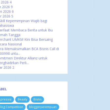
l 2026
4
n 2026
9
i 2026
6
r 2026
5
Skill Kepemimpinan Wajib bagi
hasiswa
nfaat Membaca Berita untuk Ibu
umah Tangga
rchant UMKM Kini Bisa Bersaing
cara Nasional
ra Memaksimalkan BCA Bisnis Call di
00998 untu...
mitmen Direktur Allianz untuk
nghadirkan Perli...
ar 2026
2
b 2026
6
n 2026
4
025
47
es 2025
2
ABEL
ov 2025
4
t 2025
3
presiasi
Beauty
Bisnis
p 2025
5
u 2025
4
log Competition
bloggerperempuan
l 2025
4