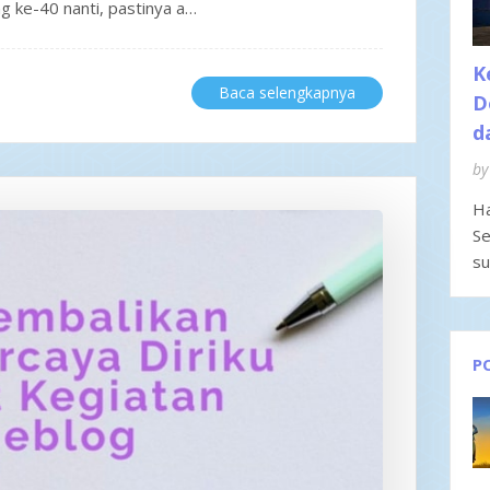
g ke-40 nanti, pastinya a…
K
Baca selengkapnya
D
d
by
Ha
Se
su
P