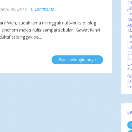
2
Ju
April 06, 2018
0 Comments
Ju
Me
r? Wah, sudah lama nih nggak nulis-nulis di blog
Ap
ena sindrom males nulis sampai sebulan. Gawat kan?!
M
Fe
duktif tapi nggak pe…
Ja
2
D
N
Baca selengkapnya
Ok
Se
Ag
Ju
Ju
Me
Ap
M
Fe
L
Ja
2
A
D
N