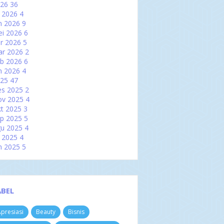
026
36
l 2026
4
n 2026
9
i 2026
6
r 2026
5
ar 2026
2
b 2026
6
n 2026
4
025
47
es 2025
2
ov 2025
4
t 2025
3
p 2025
5
u 2025
4
l 2025
4
n 2025
5
i 2025
2
r 2025
2
ar 2025
6
b 2025
3
ABEL
n 2025
7
024
60
presiasi
Beauty
Bisnis
es 2024
3
ov 2024
4