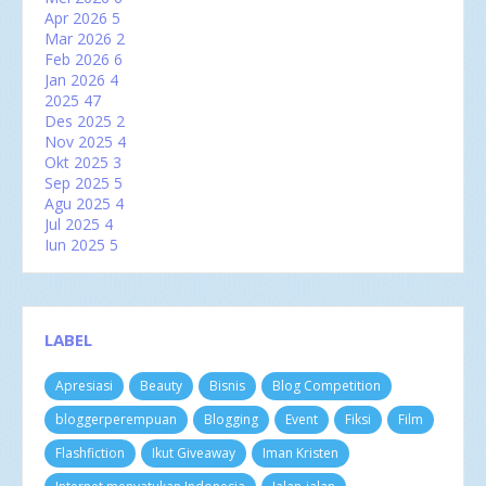
Apr 2026
5
Mar 2026
2
Feb 2026
6
Jan 2026
4
2025
47
Des 2025
2
Nov 2025
4
Okt 2025
3
Sep 2025
5
Agu 2025
4
Jul 2025
4
Jun 2025
5
Mei 2025
2
Apr 2025
2
Mar 2025
6
Feb 2025
3
LABEL
Jan 2025
7
2024
60
Apresiasi
Beauty
Bisnis
Blog Competition
Des 2024
3
Nov 2024
4
bloggerperempuan
Blogging
Event
Fiksi
Film
Okt 2024
8
Sep 2024
4
Flashfiction
Ikut Giveaway
Iman Kristen
Agu 2024
3