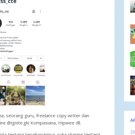
iss_cte
ia, seorang guru, freelance copy writer dan
A
line @ignite.gki Kompasiana, Hipwee dll.
2
ita tentang kesehariannya, suka sharing tentang