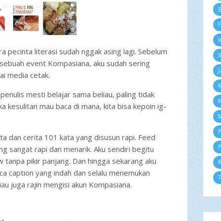
Se
B
Ag
F
Ju
Ju
I
Me
 pecinta literasi sudah nggak asing lagi. Sebelum
Ap
I
 sebuah event Kompasiana, aku sudah sering
M
J
Fe
ai media cetak.
Ja
K
2
penulis mesti belajar sama beliau, paling tidak
K
D
a kesulitan mau baca di mana, kita bisa kepoin ig-
N
M
Ok
Se
P
ita dan cerita 101 kata yang disusun rapi. Feed
Ag
P
g sangat rapi dan menarik. Aku sendiri begitu
Ju
Ju
tanpa pikir panjang. Dan hingga sekarang aku
Me
a caption yang indah dan selalu menemukan
Ap
T
eliau juga rajin mengisi akun Kompasiana.
M
Fe
Ja
2