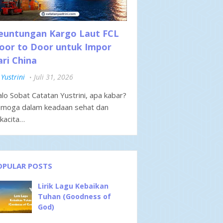
euntungan Kargo Laut FCL
oor to Door untuk Impor
ari China
Yustrini
Juli 31, 2026
lo Sobat Catatan Yustrini, apa kabar?
moga dalam keadaan sehat dan
kacita…
OPULAR POSTS
Lirik Lagu Kebaikan
Tuhan (Goodness of
God)