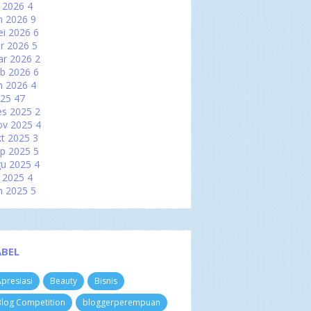
l 2026
4
n 2026
9
i 2026
6
r 2026
5
ar 2026
2
b 2026
6
n 2026
4
025
47
es 2025
2
ov 2025
4
t 2025
3
p 2025
5
u 2025
4
l 2025
4
n 2025
5
i 2025
2
r 2025
2
ar 2025
6
b 2025
3
ABEL
n 2025
7
024
60
presiasi
Beauty
Bisnis
es 2024
3
ov 2024
4
log Competition
bloggerperempuan
t 2024
8