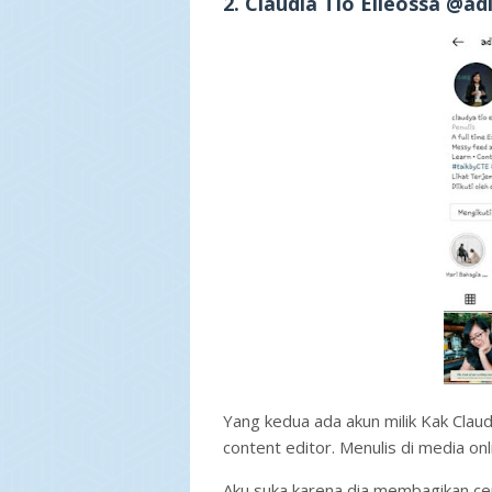
2. Claudia Tio Elleossa @ad
Yang kedua ada akun milik Kak Claud
content editor. Menulis di media on
Aku suka karena dia membagikan cer