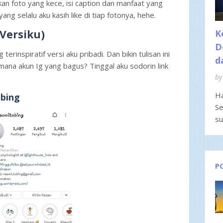
n foto yang kece, isi caption dan manfaat yang
yang selalu aku kasih like di tiap fotonya, hehe.
(Versiku)
K
D
terinspiratif versi aku pribadi. Dan bikin tulisan ini
d
mana akun Ig yang bagus? Tinggal aku sodorin link
by
Ha
bing
Se
su
P