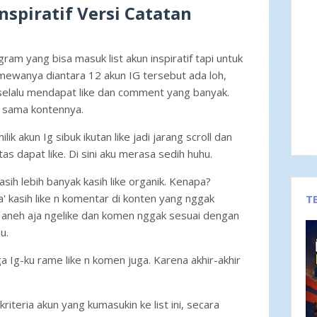
nspiratif Versi Catatan
am yang bisa masuk list akun inspiratif tapi untuk
timewanya diantara 12 akun IG tersebut ada loh,
 selalu mendapat like dan comment yang banyak.
a sama kontennya.
ik akun Ig sibuk ikutan like jadi jarang scroll dan
tas dapat like. Di sini aku merasa sedih huhu.
masih lebih banyak kasih like organik. Kenapa?
' kasih like n komentar di konten yang nggak
T
 aneh aja ngelike dan komen nggak sesuai dengan
au.
a Ig-ku rame like n komen juga. Karena akhir-akhir
riteria akun yang kumasukin ke list ini, secara