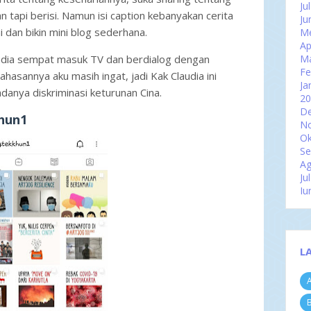
Ju
 tapi berisi. Namun isi caption kebanyakan cerita
Ju
dan bikin mini blog sederhana.
Me
Ap
audia sempat masuk TV dan berdialog dengan
M
Fe
asannya aku masih ingat, jadi Kak Claudia ini
Ja
danya diskriminasi keturunan Cina.
2
D
hun1
N
Ok
Se
Ag
Ju
Ju
Me
Ap
M
Fe
L
Ja
2
A
D
N
B
Ok