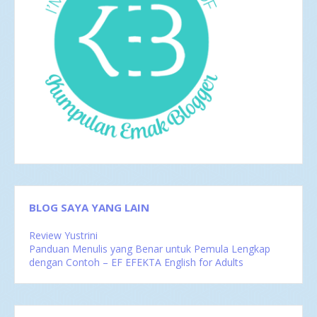
Des 2016
6
Nov 2016
1
Okt 2016
4
Sep 2016
2
Agu 2016
4
Jul 2016
4
Jun 2016
3
Mei 2016
4
Apr 2016
2
Mar 2016
4
Feb 2016
1
BLOG SAYA YANG LAIN
Review Yustrini
Panduan Menulis yang Benar untuk Pemula Lengkap
dengan Contoh – EF EFEKTA English for Adults