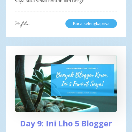
saya suka sekali nonton film berge…
film
Baca selengkapnya
Day 9: Ini Lho 5 Blogger