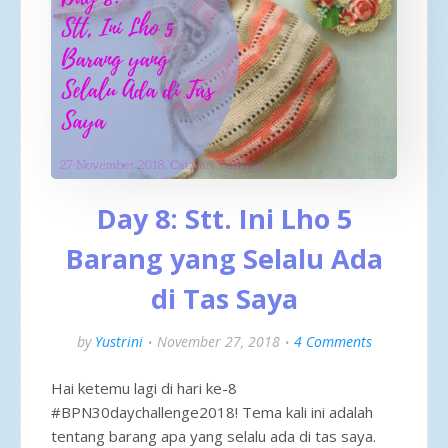
Day 8: Stt. Ini Lho 5
Barang yang Selalu Ada
di Tas Saya
by
Yustrini
November 27, 2018
4 Comments
Hai ketemu lagi di hari ke-8
#BPN30daychallenge2018! Tema kali ini adalah
tentang barang apa yang selalu ada di tas saya.