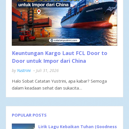
Keuntungan Kargo Laut FCL Door to
Door untuk Impor dari China
by
Yustrini
Juli 31, 2026
Halo Sobat Catatan Yustrini, apa kabar? Semoga
dalam keadaan sehat dan sukacita…
POPULAR POSTS
Lirik Lagu Kebaikan Tuhan (Goodness