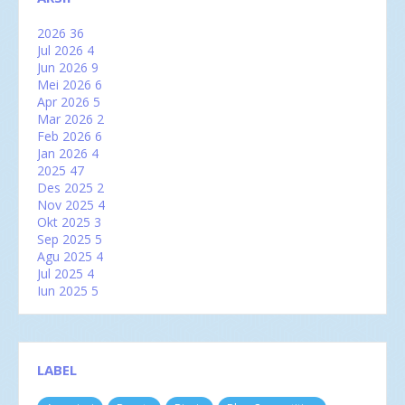
2026
36
Jul 2026
4
Jun 2026
9
Mei 2026
6
Apr 2026
5
Mar 2026
2
Feb 2026
6
Jan 2026
4
2025
47
Des 2025
2
Nov 2025
4
Okt 2025
3
Sep 2025
5
Agu 2025
4
Jul 2025
4
Jun 2025
5
Mei 2025
2
Apr 2025
2
Mar 2025
6
Feb 2025
3
LABEL
Jan 2025
7
2024
60