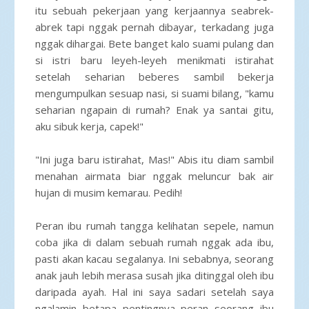
itu sebuah pekerjaan yang kerjaannya seabrek-
abrek tapi nggak pernah dibayar, terkadang juga
nggak dihargai. Bete banget kalo suami pulang dan
si istri baru leyeh-leyeh menikmati istirahat
setelah seharian beberes sambil bekerja
mengumpulkan sesuap nasi, si suami bilang, "kamu
seharian ngapain di rumah? Enak ya santai gitu,
aku sibuk kerja, capek!"
"Ini juga baru istirahat, Mas!" Abis itu diam sambil
menahan airmata biar nggak meluncur bak air
hujan di musim kemarau. Pedih!
Peran ibu rumah tangga kelihatan sepele, namun
coba jika di dalam sebuah rumah nggak ada ibu,
pasti akan kacau segalanya. Ini sebabnya, seorang
anak jauh lebih merasa susah jika ditinggal oleh ibu
daripada ayah. Hal ini saya sadari setelah saya
ngalamin betapa pentingnya peran seorang ibu