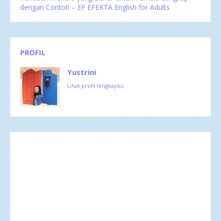
Sep 2016
2
dengan Contoh – EF EFEKTA English for Adults
Agu 2016
4
Jul 2016
4
Jun 2016
3
Mei 2016
4
Apr 2016
2
PROFIL
Mar 2016
4
Feb 2016
1
Yustrini
Lihat profil lengkapku