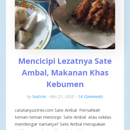
Mencicipi Lezatnya Sate
Ambal, Makanan Khas
Kebumen
by
Yustrini
Mei 21, 2020
14 Comments
catatanyustrini.com Sate Ambal Pernahkah
teman-teman mencicipi Sate Ambal atau sekilas
mendengar namanya? Sate Ambal merupakan