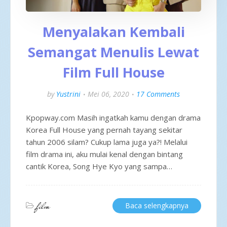
Menyalakan Kembali
Semangat Menulis Lewat
Film Full House
by
Yustrini
Mei 06, 2020
17 Comments
Kpopway.com Masih ingatkah kamu dengan drama
Korea Full House yang pernah tayang sekitar
tahun 2006 silam? Cukup lama juga ya?! Melalui
film drama ini, aku mulai kenal dengan bintang
cantik Korea, Song Hye Kyo yang sampa…
film
Baca selengkapnya