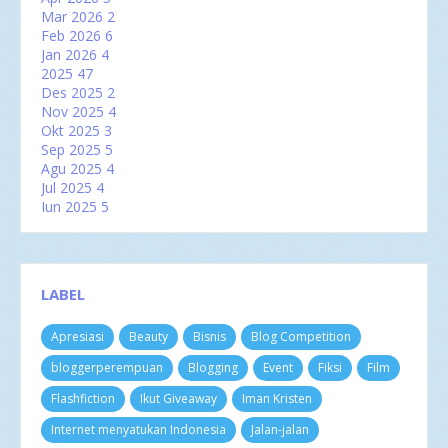
Mar 2026
2
Feb 2026
6
Jan 2026
4
2025
47
Des 2025
2
Nov 2025
4
Okt 2025
3
Sep 2025
5
Agu 2025
4
Jul 2025
4
Jun 2025
5
Mei 2025
2
Apr 2025
2
Mar 2025
6
Feb 2025
3
LABEL
Jan 2025
7
2024
60
Apresiasi
Beauty
Bisnis
Blog Competition
Des 2024
3
Nov 2024
4
bloggerperempuan
Blogging
Event
Fiksi
Film
Okt 2024
8
Sep 2024
4
Flashfiction
Ikut Giveaway
Iman Kristen
Agu 2024
3
Internet menyatukan Indonesia
Jalan-jalan
Jul 2024
9