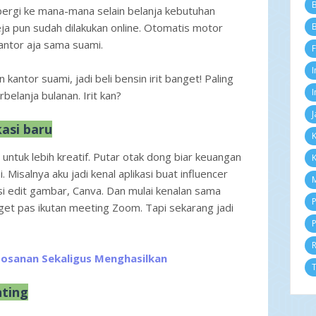
B
 pergi ke mana-mana selain belanja kebutuhan
Ok
Se
eja pun sudah dilakukan online. Otomatis motor
B
Ag
antor aja sama suami.
F
Ju
Ju
I
antor suami, jadi beli bensin irit banget! Paling
Me
Ap
I
belanja bulanan. Irit kan?
M
J
Fe
kasi baru
Ja
K
2
t untuk lebih kreatif. Putar otak dong biar keuangan
K
D
N
Misalnya aku jadi kenal aplikasi buat influencer
M
Ok
asi edit gambar, Canva. Dan mulai kenalan sama
Se
P
t pas ikutan meeting Zoom. Tapi sekarang jadi
Ag
P
Ju
Ju
Me
ebosanan Sekaligus Menghasilkan
Ap
T
M
nting
Fe
Ja