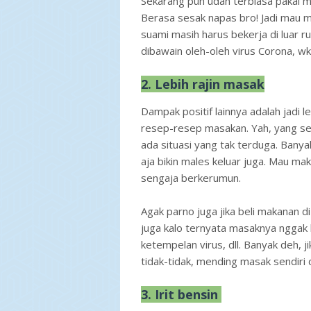
Sekarang pun udah terbiasa pakai ma
Berasa sesak napas bro! Jadi mau m
suami masih harus bekerja di luar r
dibawain oleh-oleh virus Corona, w
2. Lebih rajin masak
Dampak positif lainnya adalah jadi l
resep-resep masakan. Yah, yang sed
ada situasi yang tak terduga. Ban
aja bikin males keluar juga. Mau ma
sengaja berkerumun.
Agak parno juga jika beli makanan d
juga kalo ternyata masaknya nggak be
ketempelan virus, dll. Banyak deh, 
tidak-tidak, mending masak sendiri d
3. Irit bensin