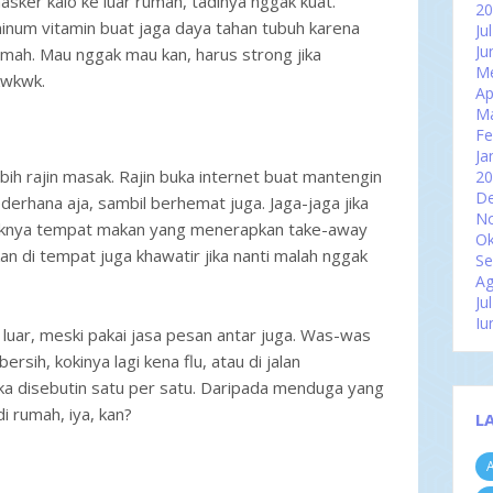
sker kalo ke luar rumah, tadinya nggak kuat.
2
inum vitamin buat jaga daya tahan tubuh karena
Ju
Ju
umah. Mau nggak mau kan, harus strong jika
Me
kwkwk.
Ap
M
Fe
Ja
ebih rajin masak. Rajin buka internet buat mantengin
2
D
erhana aja, sambil berhemat juga. Jaga-jaga jika
N
yaknya tempat makan yang menerapkan take-away
Ok
kan di tempat juga khawatir jika nanti malah nggak
Se
Ag
Ju
Ju
i luar, meski pakai jasa pesan antar juga. Was-was
Me
rsih, kokinya lagi kena flu, atau di jalan
Ap
M
jika disebutin satu per satu. Daripada menduga yang
Fe
i rumah, iya, kan?
L
Ja
2
A
D
N