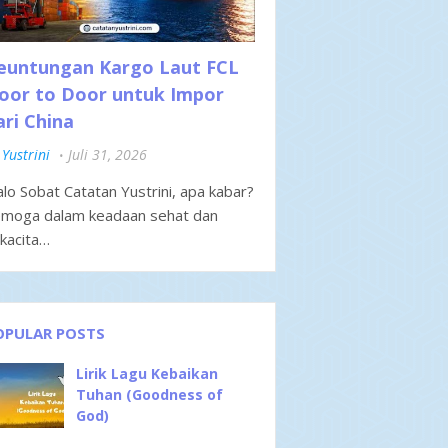
euntungan Kargo Laut FCL
oor to Door untuk Impor
ari China
Yustrini
Juli 31, 2026
lo Sobat Catatan Yustrini, apa kabar?
moga dalam keadaan sehat dan
kacita…
OPULAR POSTS
Lirik Lagu Kebaikan
Tuhan (Goodness of
God)