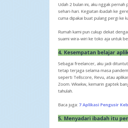
Udah 2 bulan ini, aku nggak pernah
sehari-hari. Kegiatan ibadah ke ger
cuma dipakai buat pulang pergi ke k
Rumah kami pun cukup dekat dengan k
suami wira-wiri ke toko aja untuk ber
4. Kesempatan belajar apli
Sebagai freelancer, aku jadi dituntu
tetap terjaga selama masa pandemi. 
seperti Tellscore, Revu, atau aplik
Zoom. Wkwkw, kemarin gaptek bange
tahulah.
Baca juga:
7 Aplikasi Pengusir K
5. Menyadari ibadah itu pe