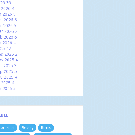
026
36
l 2026
4
n 2026
9
i 2026
6
r 2026
5
ar 2026
2
b 2026
6
n 2026
4
025
47
es 2025
2
ov 2025
4
t 2025
3
p 2025
5
u 2025
4
l 2025
4
n 2025
5
i 2025
2
r 2025
2
ar 2025
6
b 2025
3
ABEL
n 2025
7
024
60
presiasi
Beauty
Bisnis
es 2024
3
ov 2024
4