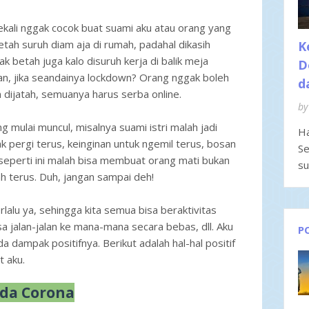
sekali nggak cocok buat suami aku atau orang yang
etah suruh diam aja di rumah, padahal dikasih
K
k betah juga kalo disuruh kerja di balik meja
D
kan, jika seandainya lockdown? Orang nggak boleh
d
n dijatah, semuanya harus serba online.
by
 mulai muncul, misalnya suami istri malah jadi
Ha
k pergi terus, keinginan untuk ngemil terus, bosan
Se
seperti ini malah bisa membuat orang mati bukan
su
h terus. Duh, jangan sampai deh!
lalu ya, sehingga kita semua bisa beraktivitas
sa jalan-jalan ke mana-mana secara bebas, dll. Aku
P
a dampak positifnya. Berikut adalah hal-hal positif
t aku.
anda Corona