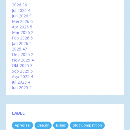
2026
36
Jul 2026
4
Jun 2026
9
Mei 2026
6
Apr 2026
5
Mar 2026
2
Feb 2026
6
Jan 2026
4
2025
47
Des 2025
2
Nov 2025
4
Okt 2025
3
Sep 2025
5
Agu 2025
4
Jul 2025
4
Jun 2025
5
Mei 2025
2
Apr 2025
2
Mar 2025
6
Feb 2025
3
LABEL
Jan 2025
7
2024
60
Apresiasi
Beauty
Bisnis
Blog Competition
Des 2024
3