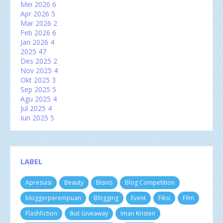
Mei 2026
6
Apr 2026
5
Mar 2026
2
Feb 2026
6
Jan 2026
4
2025
47
Des 2025
2
Nov 2025
4
Okt 2025
3
Sep 2025
5
Agu 2025
4
Jul 2025
4
Jun 2025
5
Lagi Tren! Ini Tema Pre-Wedding Favorit Pasangan d...
Gejala Sinusitis Bisa Ganggu Produktivitas Sehari-...
Jangan Mudah Percaya! Ini 9 Mitos Tentang Jerawat ...
7 Spesifikasi Cat Lantai untuk Industri, Wajib Tahu!
LABEL
Cara Mempertahankan Gula Darah Normal di Usia
Lanjut
Apresiasi
Beauty
Bisnis
Blog Competition
Mei 2025
2
Apr 2025
2
bloggerperempuan
Blogging
Event
Fiksi
Film
Mar 2025
6
Feb 2025
3
Flashfiction
Ikut Giveaway
Iman Kristen
Jan 2025
7