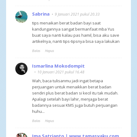
Sabrina
9 Januari 2021 pukul 20.33
tips menaikan berat badan bayi saat
kandungannya sangat bermanfaat mba Yus
buat saya nanti kalau pas hamil, bisa aku save
artikelnya, nanti tips-tipsnya bisa saya lakukan
Balas
Hapus
Ismarlina Mokodompit
10 Januari 2021 pukul 16.48
Wah, baca tulisanmu jadi ingat betapa
perjuangan untuk menaikkan berat badan
sendiri plus berat badan si kecil itu tak mudah.
Apalagi setelah bayi lahir, menjaga berat
badannya sesuai KMS juga butuh perjuangan
huhu...
Balas
Hapus
Ima Satrianto | www.tamasyaku.com