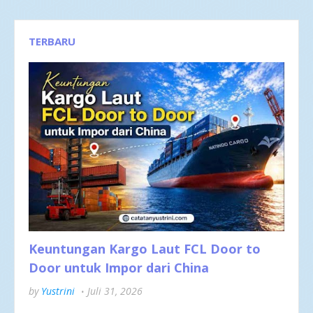
TERBARU
Keuntungan Kargo Laut FCL Door to
Door untuk Impor dari China
by
Yustrini
Juli 31, 2026