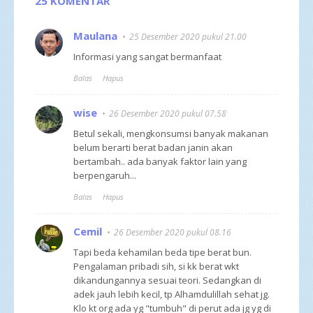
25 KOMENTAR
Maulana
25 Desember 2020 pukul 21.00
Informasi yang sangat bermanfaat
Balas
Hapus
wise
26 Desember 2020 pukul 07.58
Betul sekali, mengkonsumsi banyak makanan
belum berarti berat badan janin akan
bertambah.. ada banyak faktor lain yang
berpengaruh...
Balas
Hapus
Cemil
26 Desember 2020 pukul 08.16
Tapi beda kehamilan beda tipe berat bun.
Pengalaman pribadi sih, si kk berat wkt
dikandungannya sesuai teori. Sedangkan di
adek jauh lebih kecil, tp Alhamdulillah sehat jg.
Klo kt org ada yg "tumbuh" di perut ada jg yg di