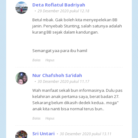
Deta Rofiatul Badriyah
29 Desember 2020 pukul 12.18
Betul mbak. Gak boleh kita menyepelekan BB
janin. Penyebab Stunting, salah satunya adalah
kurang BB sejak dalam kandungan.
Semangat yaa para ibu hamil
Balas
Hapus
Nur Chafshoh Sa'idah
30 Desember 2020 pukul 11.17
Wah manfaat sekali bun informasinya. Dulu pas
kelahiran anak pertama saya, berat badan 27.
Sekarang belum dikasih dedek kedua.. moga"
anak kita nanti bisa normal terus bun..
Balas
Hapus
Sri Untari
30 Desember 2020 pukul 13.11