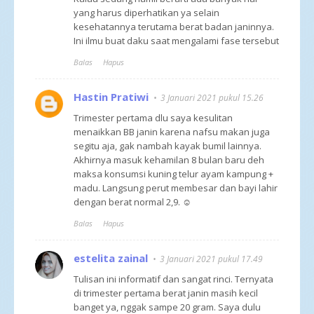
yang harus diperhatikan ya selain
kesehatannya terutama berat badan janinnya.
Ini ilmu buat daku saat mengalami fase tersebut
Balas
Hapus
Hastin Pratiwi
3 Januari 2021 pukul 15.26
Trimester pertama dlu saya kesulitan
menaikkan BB janin karena nafsu makan juga
segitu aja, gak nambah kayak bumil lainnya.
Akhirnya masuk kehamilan 8 bulan baru deh
maksa konsumsi kuning telur ayam kampung +
madu. Langsung perut membesar dan bayi lahir
dengan berat normal 2,9. ☺
Balas
Hapus
estelita zainal
3 Januari 2021 pukul 17.49
Tulisan ini informatif dan sangat rinci. Ternyata
di trimester pertama berat janin masih kecil
banget ya, nggak sampe 20 gram. Saya dulu