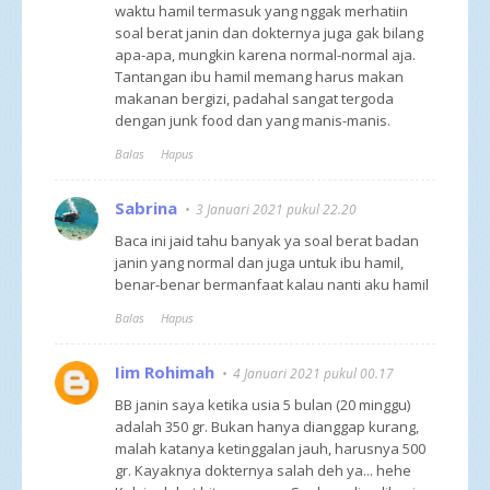
waktu hamil termasuk yang nggak merhatiin
soal berat janin dan dokternya juga gak bilang
apa-apa, mungkin karena normal-normal aja.
Tantangan ibu hamil memang harus makan
makanan bergizi, padahal sangat tergoda
dengan junk food dan yang manis-manis.
Balas
Hapus
Sabrina
3 Januari 2021 pukul 22.20
Baca ini jaid tahu banyak ya soal berat badan
janin yang normal dan juga untuk ibu hamil,
benar-benar bermanfaat kalau nanti aku hamil
Balas
Hapus
Iim Rohimah
4 Januari 2021 pukul 00.17
BB janin saya ketika usia 5 bulan (20 minggu)
adalah 350 gr. Bukan hanya dianggap kurang,
malah katanya ketinggalan jauh, harusnya 500
gr. Kayaknya dokternya salah deh ya... hehe