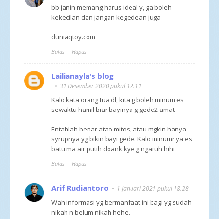
bb janin memang harus ideal y, ga boleh
kekecilan dan jangan kegedean juga
duniaqtoy.com
Balas
Hapus
Lailianayla's blog
31 Desember 2020 pukul 12.11
Kalo kata orang tua dl, kita g boleh minum es
sewaktu hamil biar bayinya g gede2 amat.
Entahlah benar atao mitos, atau mgkin hanya
syrupnya yg bikin bayi gede. Kalo minumnya es
batu ma air putih doank kye g ngaruh hihi
Balas
Hapus
Arif Rudiantoro
1 Januari 2021 pukul 18.28
Wah informasi yg bermanfaat ini bagi yg sudah
nikah n belum nikah hehe.