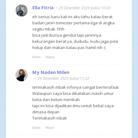
Ella Fitria
29 Desember 2020 pukul 10.03
eh serius baru kali ini aku tahu kalau berat
badan janin trimester pertama-tiga di angka
segitu mbak. hhh
bisa jadi ibunya gendut tapi janinnya
kekurangan berat ya, dududu. kudu jaga pola
hidup dan makan kalau pas hamil nih :)
Balas
Hapus
My Naden Milen
29 Desember 2020 pukul 11.22
terimakasih mbak infonya sangat bermnafaat
Walaupun saya bisa dikatakan masih umur
belia dan belum menikah
tapi ini bisa dijadikan ilmu untuk bekal saya
dimasa depan
Terimakasih mbak
Balas
Hapus