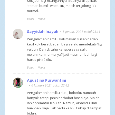
Kok jauh bgt hitungannya. Soalnya di aplikasi
"teman bumil" waktu itu, masih tergolong BB
normal.
Balas
Hapus
Sayyidah Inayah
5 Januari 2021 pukul 03.11
Pengalaman hamil 3 kali makan susah badan
kecil kok berat badan bayi selalu mendekati 4kg
ya bun. Dan gk tahu kenapa saya sulit
melahirkan normal ya? Jadi mau nambah lagi
harus pikir2 dlu..
Balas
Hapus
Agustina Purwantini
6 Januari 2021 pukul 22.42
Pengalaman hamilku dulu, bobotku nambah
banyak, tetapi janin berbobot biasa aja. Malah
lahir prematur 8 bulan. Namun, Alhamdulillah
baik-baik saja. Tak perlu ke RS. Cukup di tempat
bidan.