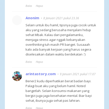
Balas
Hapus
Anonim
8 Januari 2021 pukul 23.36
Selain untuk ibu hamil, tipsnya juga cocok untuk
aku yang sedang berusaha menjalani hidup
sehat Mbak. Kalau dari pengalamanku,
menjaga stress agar nggak kebanyakan
overthinking tuh masih PR banget. Susaaah
kalo ada banyak kerjaan yang harus segera
diselesaikan dalam waktu berdekatan :')
Balas
Hapus
arintastory.com
9 Januari 2021 pukul 17.07
Bener2 kudu diperhatikan berat badan bayi.
Palagi buat aku yang belum hamil. Noted
bangetlah. Selain konsumsi makanan yang
bergizi juga jaga kesehatan mental. Biar bayi
sehat, ibunya juga sehat pas lahiran.
Balas
Hapus