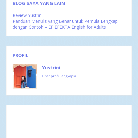
Des 2016
6
BLOG SAYA YANG LAIN
Nov 2016
1
Okt 2016
4
Review Yustrini
Sep 2016
2
Panduan Menulis yang Benar untuk Pemula Lengkap
Agu 2016
4
dengan Contoh – EF EFEKTA English for Adults
Jul 2016
4
Jun 2016
3
Mei 2016
4
Apr 2016
2
Mar 2016
4
PROFIL
Feb 2016
1
Yustrini
Lihat profil lengkapku