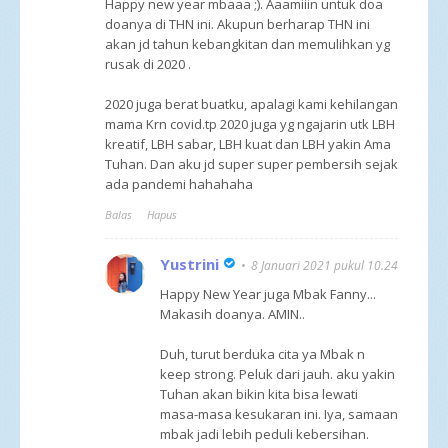
Happy new year mbaaa ;). Aaamiiin untuk doa
doanya di THN ini. Akupun berharap THN ini
akan jd tahun kebangkitan dan memulihkan yg
rusak di 2020 .
2020 juga berat buatku, apalagi kami kehilangan
mama Krn covid.tp 2020 juga yg ngajarin utk LBH
kreatif, LBH sabar, LBH kuat dan LBH yakin Ama
Tuhan. Dan aku jd super super pembersih sejak
ada pandemi hahahaha
Balas
Hapus
Yustrini
8 Januari 2021 pukul 10.24
Happy New Year juga Mbak Fanny...
Makasih doanya. AMIN..
Duh, turut berduka cita ya Mbak n
keep strong. Peluk dari jauh. aku yakin
Tuhan akan bikin kita bisa lewati
masa-masa kesukaran ini. Iya, samaan
mbak jadi lebih peduli kebersihan.