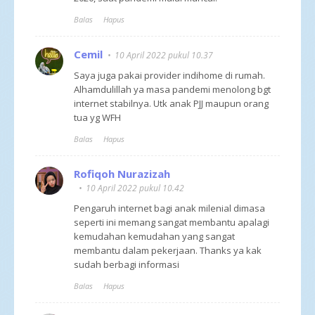
Balas
Hapus
Cemil
10 April 2022 pukul 10.37
Saya juga pakai provider indihome di rumah.
Alhamdulillah ya masa pandemi menolong bgt
internet stabilnya. Utk anak PJJ maupun orang
tua yg WFH
Balas
Hapus
Rofiqoh Nurazizah
10 April 2022 pukul 10.42
Pengaruh internet bagi anak milenial dimasa
seperti ini memang sangat membantu apalagi
kemudahan kemudahan yang sangat
membantu dalam pekerjaan. Thanks ya kak
sudah berbagi informasi
Balas
Hapus