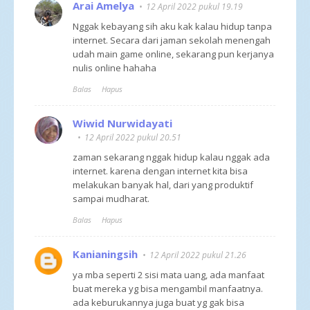
Arai Amelya
12 April 2022 pukul 19.19
Nggak kebayang sih aku kak kalau hidup tanpa
internet. Secara dari jaman sekolah menengah
udah main game online, sekarang pun kerjanya
nulis online hahaha
Balas
Hapus
Wiwid Nurwidayati
12 April 2022 pukul 20.51
zaman sekarang nggak hidup kalau nggak ada
internet. karena dengan internet kita bisa
melakukan banyak hal, dari yang produktif
sampai mudharat.
Balas
Hapus
Kanianingsih
12 April 2022 pukul 21.26
ya mba seperti 2 sisi mata uang, ada manfaat
buat mereka yg bisa mengambil manfaatnya.
ada keburukannya juga buat yg gak bisa