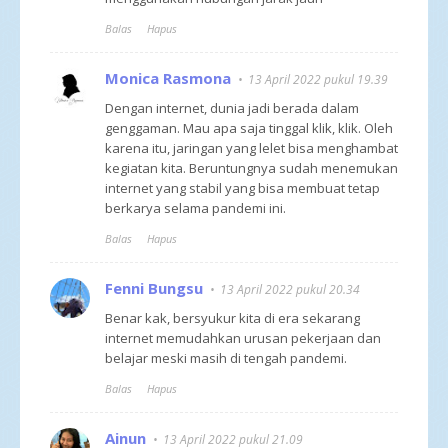
Balas
Hapus
Monica Rasmona
13 April 2022 pukul 19.39
Dengan internet, dunia jadi berada dalam
genggaman. Mau apa saja tinggal klik, klik. Oleh
karena itu, jaringan yang lelet bisa menghambat
kegiatan kita. Beruntungnya sudah menemukan
internet yang stabil yang bisa membuat tetap
berkarya selama pandemi ini.
Balas
Hapus
Fenni Bungsu
13 April 2022 pukul 20.34
Benar kak, bersyukur kita di era sekarang
internet memudahkan urusan pekerjaan dan
belajar meski masih di tengah pandemi.
Balas
Hapus
Ainun
13 April 2022 pukul 21.09