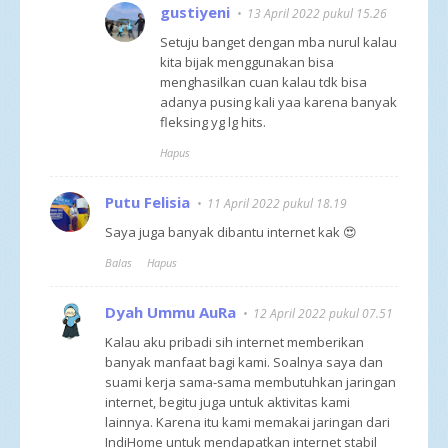
gustiyeni
13 April 2022 pukul 15.26
Setuju banget dengan mba nurul kalau
kita bijak menggunakan bisa
menghasilkan cuan kalau tdk bisa
adanya pusing kali yaa karena banyak
fleksing yg lg hits.
Hapus
Putu Felisia
11 April 2022 pukul 18.19
Saya juga banyak dibantu internet kak 😍
Balas
Hapus
Dyah Ummu AuRa
12 April 2022 pukul 07.51
Kalau aku pribadi sih internet memberikan
banyak manfaat bagi kami. Soalnya saya dan
suami kerja sama-sama membutuhkan jaringan
internet, begitu juga untuk aktivitas kami
lainnya. Karena itu kami memakai jaringan dari
IndiHome untuk mendapatkan internet stabil