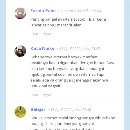
Farida Pane
13 April 2022 pukul 15.04
Penting banget ini internet stabil. Biar kerja
lancar ga tiba2 macet di jalan
Balas
Hapus
Kata Nieke
13 April 2022 pukul 15.47
Sebenarnya internet banyak manfaat
positifnya kalau digunakan dengan benar. Saya
bisa ketemu banyak orang dan semangat
ngeblog berkat sosmed dan internet. Tapi
selalu ada ya orang yang menggunakannya
untuk hal negatif.
Balas
Hapus
Belajar
13 April 2022 pukul 17.30
Setuju, internet stabil emang sangat dibutuhkan
apalagi di era pandemi yang banyak
menggunakan hubungan jarak jauh