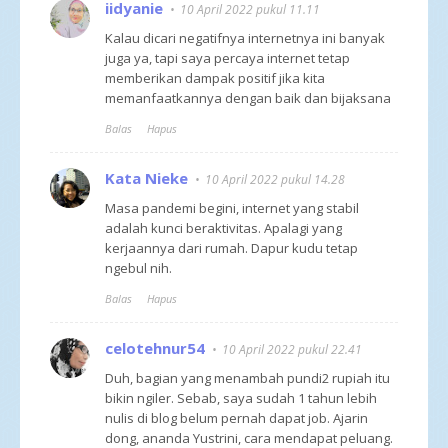
iidyanie
10 April 2022 pukul 11.11
Kalau dicari negatifnya internetnya ini banyak
juga ya, tapi saya percaya internet tetap
memberikan dampak positif jika kita
memanfaatkannya dengan baik dan bijaksana
Balas
Hapus
Kata Nieke
10 April 2022 pukul 14.28
Masa pandemi begini, internet yang stabil
adalah kunci beraktivitas. Apalagi yang
kerjaannya dari rumah. Dapur kudu tetap
ngebul nih.
Balas
Hapus
celotehnur54
10 April 2022 pukul 22.41
Duh, bagian yang menambah pundi2 rupiah itu
bikin ngiler. Sebab, saya sudah 1 tahun lebih
nulis di blog belum pernah dapat job. Ajarin
dong, ananda Yustrini, cara mendapat peluang.