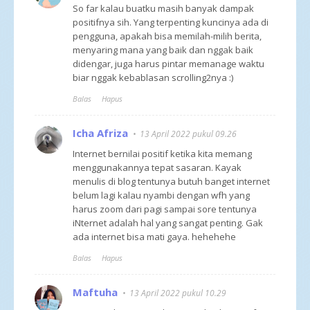
So far kalau buatku masih banyak dampak
positifnya sih. Yang terpenting kuncinya ada di
pengguna, apakah bisa memilah-milih berita,
menyaring mana yang baik dan nggak baik
didengar, juga harus pintar memanage waktu
biar nggak kebablasan scrolling2nya :)
Balas
Hapus
Icha Afriza
13 April 2022 pukul 09.26
Internet bernilai positif ketika kita memang
menggunakannya tepat sasaran. Kayak
menulis di blog tentunya butuh banget internet
belum lagi kalau nyambi dengan wfh yang
harus zoom dari pagi sampai sore tentunya
iNternet adalah hal yang sangat penting. Gak
ada internet bisa mati gaya. hehehehe
Balas
Hapus
Maftuha
13 April 2022 pukul 10.29