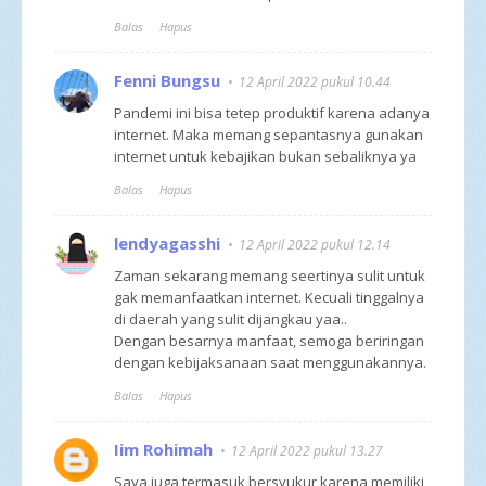
Balas
Hapus
Fenni Bungsu
12 April 2022 pukul 10.44
Pandemi ini bisa tetep produktif karena adanya
internet. Maka memang sepantasnya gunakan
internet untuk kebajikan bukan sebaliknya ya
Balas
Hapus
lendyagasshi
12 April 2022 pukul 12.14
Zaman sekarang memang seertinya sulit untuk
gak memanfaatkan internet. Kecuali tinggalnya
di daerah yang sulit dijangkau yaa..
Dengan besarnya manfaat, semoga beriringan
dengan kebijaksanaan saat menggunakannya.
Balas
Hapus
Iim Rohimah
12 April 2022 pukul 13.27
Saya juga termasuk bersyukur karena memiliki