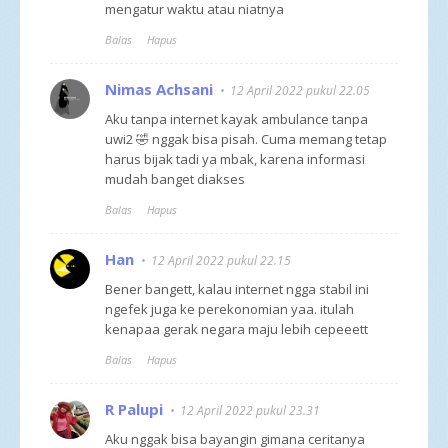
mengatur waktu atau niatnya
Balas
Hapus
Nimas Achsani
12 April 2022 pukul 22.05
Aku tanpa internet kayak ambulance tanpa
uwi2 🤣 nggak bisa pisah. Cuma memang tetap
harus bijak tadi ya mbak, karena informasi
mudah banget diakses
Balas
Hapus
Han
12 April 2022 pukul 22.15
Bener bangett, kalau internet ngga stabil ini
ngefek juga ke perekonomian yaa. itulah
kenapaa gerak negara maju lebih cepeeett
Balas
Hapus
R Palupi
12 April 2022 pukul 23.31
Aku nggak bisa bayangin gimana ceritanya