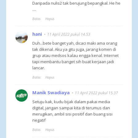
Daripada nulis2 tak berujung bepangkal. He he
....
Balas
Hapus
hani
11 April 2022 pukul 14.53
Duh...bete banget yah, dicaci maki ama orang
tak dikenal. Aku ya gitu juga, jarang komen di
grup atau medsos kalau engga kenal. Internet
tapi membantu banget sih buat kerjaan jadi
lancar.
Balas
Hapus
Manik Swadiaya
11 April 2022 pukul 15.37
Setuju kak, kudu bijak dalam pakai media
digital, jangan sampai kita di terumus dan
merugikan, ambil sisi positif dan buang sisi
negatif
Balas
Hapus