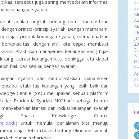
, aplikasi tersebut juga sering menyediakan informasi
Ju
Ju
anan keuangan syariah.
Me
Ap
yariah adalah langkah penting untuk memastikan
M
i dengan prinsip-prinsip syariah. Dengan memahami
Fe
mpelajari produk keuangan syariah, memanfaatkan
Ja
berkonsultasi dengan ahli, kita dapat membuat
2
D
aksana. Praktikkan manajemen keuangan yang bijak
N
kung literasi keuangan kita, sehingga kita dapat
Ok
ebih baik dan sesuai dengan syariah.
Se
Ag
euangan syariah dan mempraktikkan manajemen
Ju
Ju
mencapai stabilitas keuangan yang lebih baik dan
Me
owledge Centre (SKC) merupakan sebuah platform
Ap
ah dari Prudential Syariah. SKC hadir sebagai bentuk
M
menyebarkan literasi dan inklusi keuangan syariah
Fe
L
Ja
ungi Sharia Knowledge Centre
2
e.id/id/
) untuk memulai perjalanan kita menuju
A
D
a mempelajari lebih dalam tentang ekonomi syariah
N
B
m kehidupan sehari-hari.
Ok