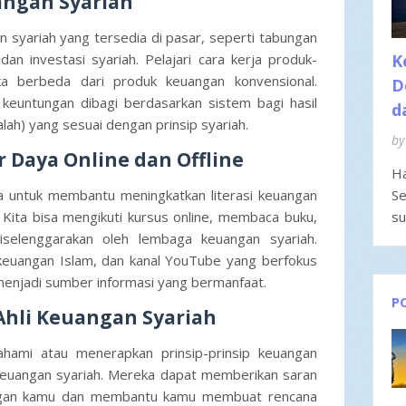
uangan Syariah
 syariah yang tersedia di pasar, seperti tabungan
, dan investasi syariah. Pelajari cara kerja produk-
K
a berbeda dari produk keuangan konvensional.
D
 keuntungan dibagi berdasarkan sistem bagi hasil
d
ah) yang sesuai dengan prinsip syariah.
by
 Daya Online dan Offline
Ha
 untuk membantu meningkatkan literasi keuangan
Se
. Kita bisa mengikuti kursus online, membaca buku,
su
iselenggarakan oleh lembaga keuangan syariah.
 keuangan Islam, dan kanal YouTube yang berfokus
menjadi sumber informasi yang bermanfaat.
P
Ahli Keuangan Syariah
hami atau menerapkan prinsip-prinsip keuangan
i keuangan syariah. Mereka dapat memberikan saran
angan kamu dan membantu kamu membuat rencana