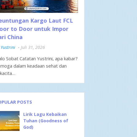
euntungan Kargo Laut FCL
oor to Door untuk Impor
ari China
Yustrini
Juli 31, 2026
lo Sobat Catatan Yustrini, apa kabar?
moga dalam keadaan sehat dan
kacita…
OPULAR POSTS
Lirik Lagu Kebaikan
Tuhan (Goodness of
God)