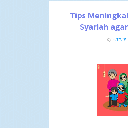
Tips Meningka
Syariah aga
by
Yustrini