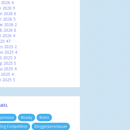
l 2026
4
n 2026
9
i 2026
6
r 2026
5
ar 2026
2
b 2026
6
n 2026
4
025
47
es 2025
2
ov 2025
4
t 2025
3
p 2025
5
u 2025
4
l 2025
4
n 2025
5
i 2025
2
r 2025
2
ar 2025
6
b 2025
3
ABEL
n 2025
7
024
60
presiasi
Beauty
Bisnis
es 2024
3
ov 2024
4
log Competition
bloggerperempuan
t 2024
8