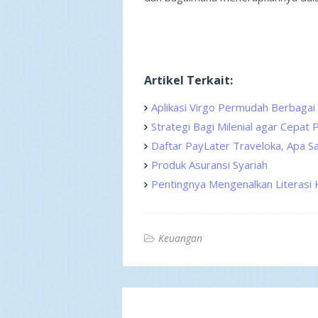
Artikel Terkait:
Aplikasi Virgo Permudah Berbagai 
Strategi Bagi Milenial agar Cepat
Daftar PayLater Traveloka, Apa Sa
Produk Asuransi Syariah
Pentingnya Mengenalkan Literasi
Keuangan