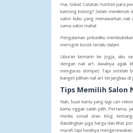
Hai, Sobat Catatan Yustrini para peci
kantong bolong? Selain menikmati k
salon kuku yang menawarkan
nail
sama salon mahal.
Pengalaman pribadiku membuktikan, 
merogoh kocek terlalu dalam.
Liburan kemarin ke Jogja, aku s
dengan
nail art
. Awalnya agak k
menguras dompet. Tapi setelah b
banget pilihan
nail art terjangkau di 
Tips Memilih Salon N
Nah, buat kamu yang lagi cari
rekom
kamu nggak salah pilih. Pertama, ja
media sosial atau blog tenta
Bandingkan juga harga dan lihat por
murah tapi hasilnya mengecewakan.