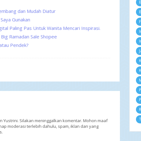
B
Ok
embang dan Mudah Diatur
Se
B
Ag
g Saya Gunakan
F
Ju
l Paling Pas Untuk Wanita Mencari Inspirasi.
So
I
Me
 Big Ramadan Sale Shopee
In
I
atau Pendek?
Mu
J
Ti
Sy
K
Te
K
Ja
Pe
M
Ag
Pe
P
Ku
P
Re
Si
Me
Re
T
an Yustrini. Silakan meninggalkan komentar. Mohon maaf
Ri
ap moderasi terlebih dahulu, spam, iklan dan yang
Ju
s.
Me