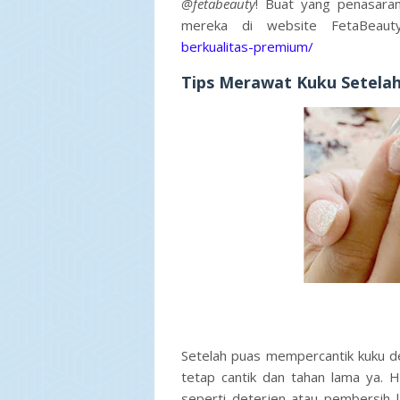
@fetabeauty
! Buat yang penasaran
mereka di website FetaBeau
berkualitas-premium/
Tips Merawat Kuku Setelah
Setelah puas mempercantik kuku de
tetap cantik dan tahan lama ya. 
seperti deterjen atau pembersih l