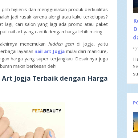
u pilih higienis dan menggunakan produk berkualitas
lah jadi rusak karena alergi atau kuku terkelupas?
K
t lagi, cari salon yang lagi ada promo atau paket
D
apat
nail art
yang cantik dengan harga lebih miring.
d
ku akhirnya menemukan
hidden gem
di Jogja, yaitu
by
berbagai layanan
nail art Jogja
mulai dari manicure,
engan harga yang super terjangkau. Desainnya juga
Ha
 liburan makin berkesan deh!
Se
su
l Art Jogja Terbaik dengan Harga
P