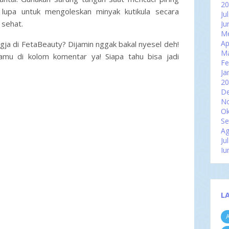
2
n lupa untuk mengoleskan minyak kutikula secara
Ju
 sehat.
Ju
Me
Ap
ogja
di FetaBeauty? Dijamin nggak bakal nyesel deh!
M
amu di kolom komentar ya! Siapa tahu bisa jadi
Fe
Ja
2
D
N
Ok
Se
Ag
Ju
Ju
Me
Ap
M
Fe
L
Ja
2
A
D
N