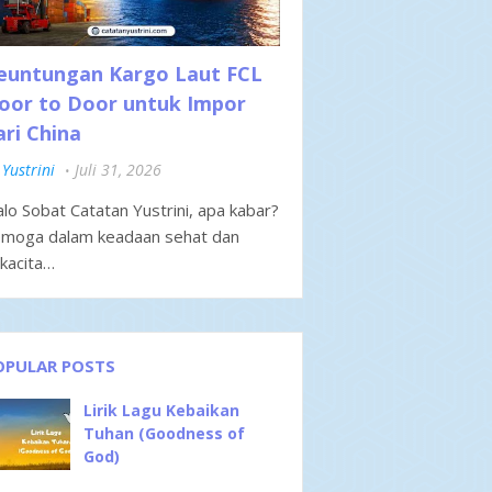
euntungan Kargo Laut FCL
oor to Door untuk Impor
ari China
Yustrini
Juli 31, 2026
lo Sobat Catatan Yustrini, apa kabar?
moga dalam keadaan sehat dan
kacita…
OPULAR POSTS
Lirik Lagu Kebaikan
Tuhan (Goodness of
God)