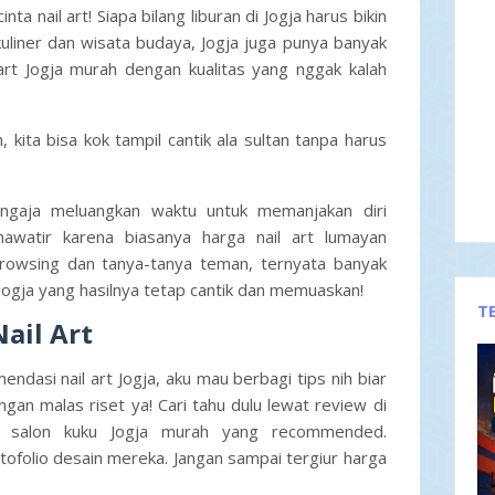
nta nail art! Siapa bilang liburan di Jogja harus bikin
uliner dan wisata budaya, Jogja juga punya banyak
 art Jogja murah
dengan kualitas yang nggak kalah
kita bisa kok tampil cantik ala sultan tanpa harus
engaja meluangkan waktu untuk memanjakan diri
hawatir karena biasanya
harga nail art
lumayan
rowsing dan tanya-tanya teman, ternyata banyak
Jogja
yang hasilnya tetap cantik dan memuaskan!
T
ail Art
endasi nail art Jogja
, aku mau berbagi tips nih biar
ngan malas riset ya! Cari tahu dulu lewat review di
ng
salon kuku Jogja murah
yang recommended.
tofolio desain mereka. Jangan sampai tergiur harga