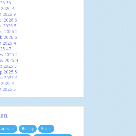
026
36
l 2026
4
n 2026
9
i 2026
6
r 2026
5
ar 2026
2
b 2026
6
n 2026
4
025
47
es 2025
2
ov 2025
4
t 2025
3
p 2025
5
u 2025
4
l 2025
4
n 2025
5
i 2025
2
r 2025
2
ar 2025
6
b 2025
3
ABEL
n 2025
7
024
60
presiasi
Beauty
Bisnis
es 2024
3
ov 2024
4