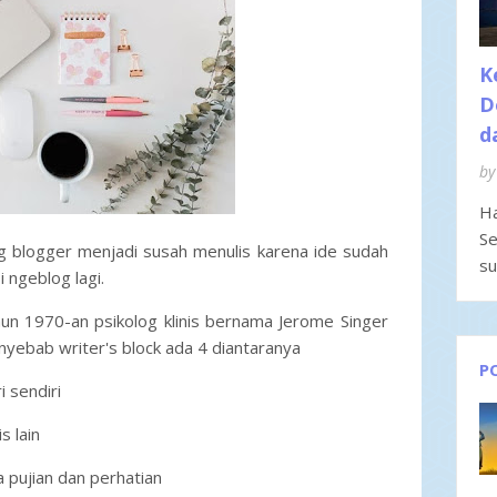
K
D
d
by
Ha
Se
 blogger menjadi susah menulis karena ide sudah
su
 ngeblog lagi.
ahun 1970-an psikolog klinis bernama Jerome Singer
yebab writer's block ada 4 diantaranya
P
i sendiri
s lain
a pujian dan perhatian