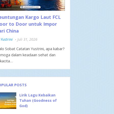
euntungan Kargo Laut FCL
oor to Door untuk Impor
ari China
Yustrini
Juli 31, 2026
lo Sobat Catatan Yustrini, apa kabar?
moga dalam keadaan sehat dan
kacita…
OPULAR POSTS
Lirik Lagu Kebaikan
Tuhan (Goodness of
God)