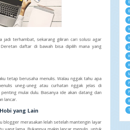
B
Ok
Se
B
Ag
F
Ju
Ju
I
Me
Ap
I
 jadi terhambat, sekarang giliran cari solusi agar
M
. Deretan daftar di bawah bisa dipilih mana yang
J
Fe
Ja
K
2
K
D
N
M
Ok
 aku tetap berusaha menulis. Walau nggak tahu apa
Se
P
menulis uneg-uneg atau curhatan nggak jelas di
Ag
 penting mulai dulu. Biasanya ide akan datang dan
P
Ju
Ju
n lancar.
Me
Ap
 Hobi yang Lain
T
M
Fe
au blogger merasakan lelah setelah mantengin layar
Ja
u yang lama. Bukannya makin lancar menulis, untuk