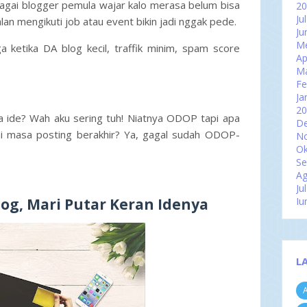
ebagai blogger pemula wajar kalo merasa belum bisa
2
Ju
lan mengikuti job atau event bikin jadi nggak pede.
Ju
Me
a ketika DA blog kecil, traffik minim, spam score
Ap
M
Fe
Ja
2
da ide? Wah aku sering tuh! Niatnya ODOP tapi apa
D
i masa posting berakhir? Ya, gagal sudah ODOP-
N
Ok
Se
Ag
Ju
og, Mari Putar Keran Idenya
Ju
Me
Ap
M
Fe
L
Ja
2
A
D
N