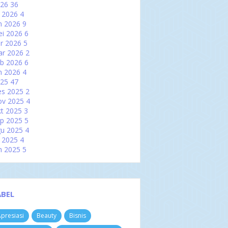
026
36
l 2026
4
n 2026
9
i 2026
6
r 2026
5
ar 2026
2
b 2026
6
n 2026
4
025
47
es 2025
2
ov 2025
4
t 2025
3
p 2025
5
u 2025
4
l 2025
4
n 2025
5
i 2025
2
r 2025
2
ar 2025
6
b 2025
3
ABEL
n 2025
7
024
60
presiasi
Beauty
Bisnis
es 2024
3
ov 2024
4