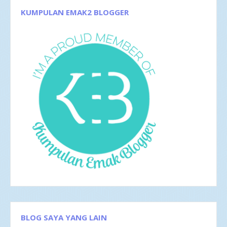
Jan 2017
5
KUMPULAN EMAK2 BLOGGER
2016
35
Des 2016
6
Nov 2016
1
Okt 2016
4
Sep 2016
2
Agu 2016
4
Jul 2016
4
Jun 2016
3
Mei 2016
4
Apr 2016
2
Mar 2016
4
Antologi Puisi Sesaat Fajar Yustrini
Menjadi Perempuan Cantik Fisik, juga Jiwa
Percikan Majalah Gadis: Mama dan Buncis
Cerpen Hilang, Taman Fiksi
Feb 2016
1
BLOG SAYA YANG LAIN