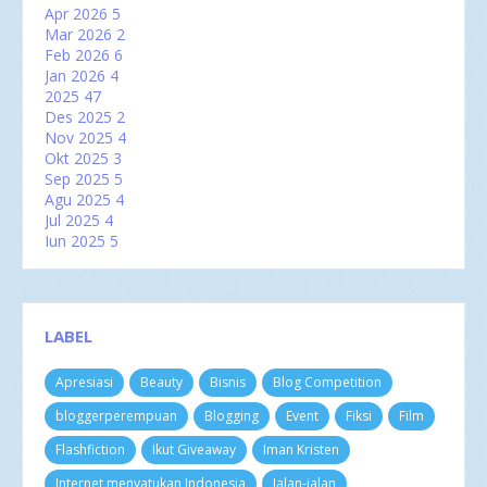
Apr 2026
5
Mar 2026
2
Feb 2026
6
Jan 2026
4
2025
47
Des 2025
2
Nov 2025
4
Okt 2025
3
Sep 2025
5
Agu 2025
4
Jul 2025
4
Jun 2025
5
Mei 2025
2
Apr 2025
2
Mar 2025
6
Feb 2025
3
LABEL
Jan 2025
7
2024
60
Apresiasi
Beauty
Bisnis
Blog Competition
Des 2024
3
Nov 2024
4
bloggerperempuan
Blogging
Event
Fiksi
Film
Okt 2024
8
Sep 2024
4
Flashfiction
Ikut Giveaway
Iman Kristen
Agu 2024
3
Internet menyatukan Indonesia
Jalan-jalan