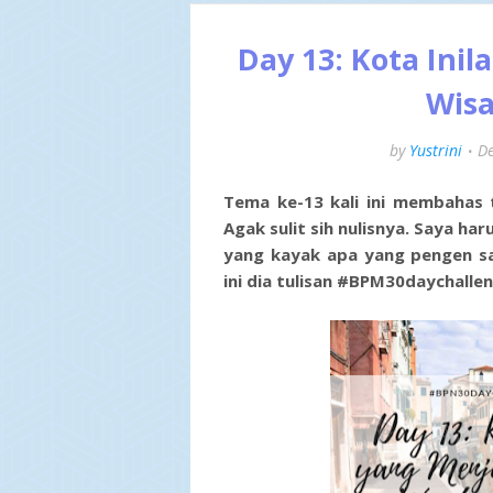
Day 13: Kota Inil
Wisa
by
Yustrini
D
Tema ke-13 kali ini membahas 
Agak sulit sih nulisnya. Saya ha
yang kayak apa yang pengen say
ini dia tulisan #BPM30daychalle