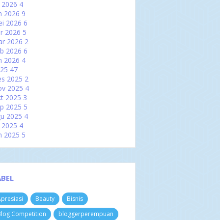
l 2026
4
n 2026
9
i 2026
6
r 2026
5
ar 2026
2
b 2026
6
n 2026
4
025
47
es 2025
2
ov 2025
4
t 2025
3
p 2025
5
u 2025
4
l 2025
4
n 2025
5
i 2025
2
r 2025
2
ar 2025
6
b 2025
3
ABEL
n 2025
7
024
60
presiasi
Beauty
Bisnis
es 2024
3
ov 2024
4
log Competition
bloggerperempuan
t 2024
8