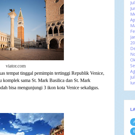
Ju
Ju
Me
Ap
M
Fe
Ja
2
D
N
Ok
Se
viator.com
Ag
kas tempat tinggal pemimpin tertinggi Republik Venice,
Ju
u komplek sama St. Mark Basilica dan St. Mark
Ju
udah bisa mengunjungi 3 ikon kota Venice sekaligus.
Me
Ap
M
Fe
L
Ja
2
A
D
N
B
Ok