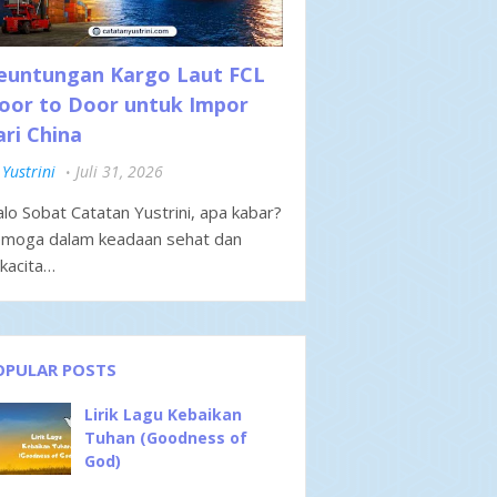
euntungan Kargo Laut FCL
oor to Door untuk Impor
ari China
Yustrini
Juli 31, 2026
lo Sobat Catatan Yustrini, apa kabar?
moga dalam keadaan sehat dan
kacita…
OPULAR POSTS
Lirik Lagu Kebaikan
Tuhan (Goodness of
God)