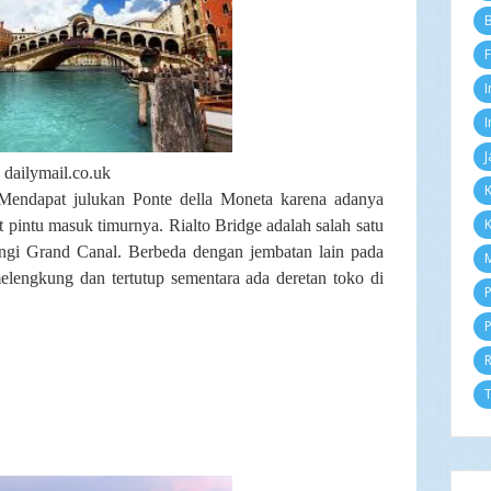
Se
B
Ag
F
Ju
Ju
I
Me
Ap
I
M
J
Fe
dailymail.co.uk
Ja
K
 Mendapat julukan Ponte della Moneta karena adanya
2
K
pintu masuk timurnya. Rialto Bridge adalah salah satu
D
N
ngi Grand Canal. Berbeda dengan jembatan lain pada
M
Ok
lengkung dan tertutup sementara ada deretan toko di
Se
P
Ag
P
Ju
Ju
Me
Ap
T
M
Fe
Ja
2