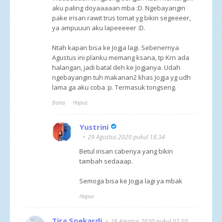
aku paling doyaaaaan mba :D. Ngebayangin
pake irisan rawit trus tomat yg bikin segeeeer,
ya ampuuun aku lapeeeeer :D.
Ntah kapan bisa ke Jogja lagi. Sebenernya
Agustus ini planku memang ksana, tp Krn ada
halangan, jadi batal deh ke Jogjanya. Udah
ngebayangin tuh makanan2 khas Jogja yg udh
lama ga aku coba :p. Termasuk tongseng.
Balas
Hapus
Yustrini
29 Agustus 2020 pukul 18.34
Betul irisan cabenya yang bikin
tambah sedaaap.
Semoga bisa ke Jogja lagi ya mbak
Hapus
Tira Soekardi
28 Agustus 2020 pukul 02.50