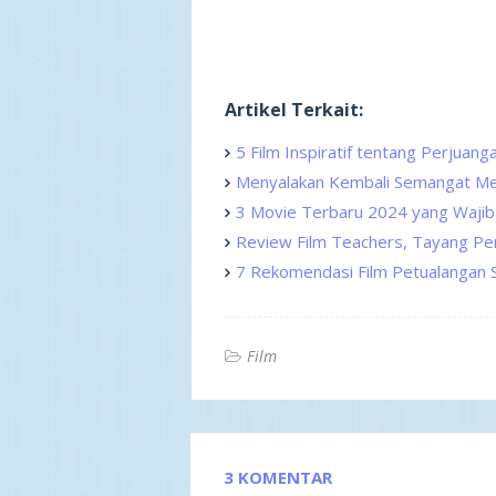
Artikel Terkait:
5 Film Inspiratif tentang Perjuan
Menyalakan Kembali Semangat Men
3 Movie Terbaru 2024 yang Wajib
Review Film Teachers, Tayang Pe
7 Rekomendasi Film Petualangan 
Film
3 KOMENTAR