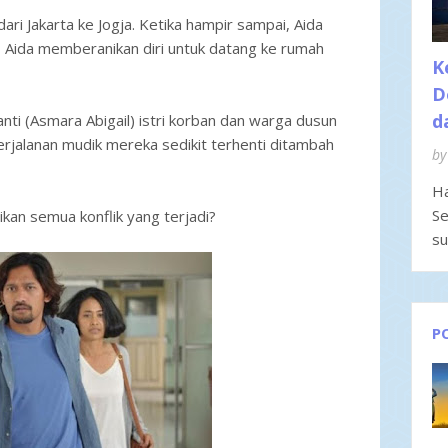
ri Jakarta ke Jogja. Ketika hampir sampai, Aida
 Aida memberanikan diri untuk datang ke rumah
K
D
d
ti (Asmara Abigail) istri korban dan warga dusun
erjalanan mudik mereka sedikit terhenti ditambah
by
Ha
Se
an semua konflik yang terjadi?
su
P