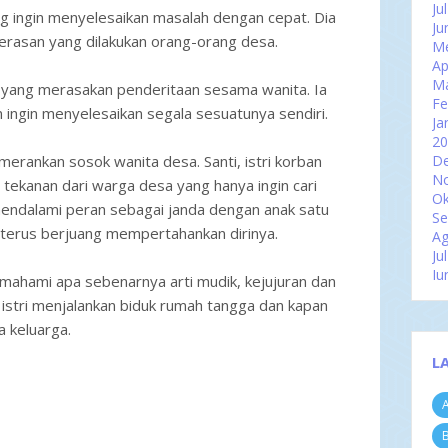
Ju
ng ingin menyelesaikan masalah dengan cepat. Dia
Ju
rasan yang dilakukan orang-orang desa.
Me
Ap
M
yang merasakan penderitaan sesama wanita. Ia
Fe
ngin menyelesaikan segala sesuatunya sendiri.
Ja
2
erankan sosok wanita desa. Santi, istri korban
D
N
 tekanan dari warga desa yang hanya ingin cari
Ok
mendalami peran sebagai janda dengan anak satu
Se
 terus berjuang mempertahankan dirinya.
Ag
Ju
Ju
ahami apa sebenarnya arti mudik, kejujuran dan
Me
istri menjalankan biduk rumah tangga dan kapan
Ap
 keluarga.
M
Fe
L
Ja
2
A
D
N
B
Ok