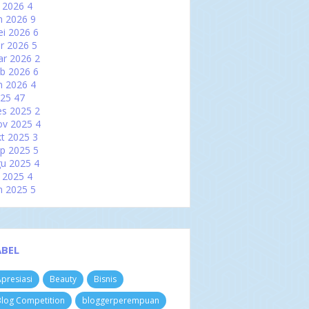
l 2026
4
n 2026
9
i 2026
6
r 2026
5
ar 2026
2
b 2026
6
n 2026
4
025
47
es 2025
2
ov 2025
4
t 2025
3
p 2025
5
u 2025
4
l 2025
4
n 2025
5
i 2025
2
r 2025
2
ar 2025
6
b 2025
3
ABEL
n 2025
7
024
60
presiasi
Beauty
Bisnis
es 2024
3
ov 2024
4
log Competition
bloggerperempuan
t 2024
8