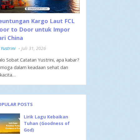
euntungan Kargo Laut FCL
oor to Door untuk Impor
ari China
Yustrini
Juli 31, 2026
lo Sobat Catatan Yustrini, apa kabar?
moga dalam keadaan sehat dan
kacita…
OPULAR POSTS
Lirik Lagu Kebaikan
Tuhan (Goodness of
God)