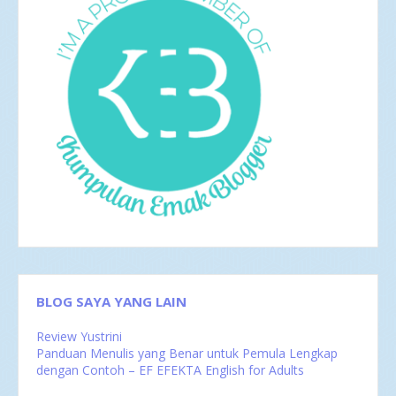
Jun 2017
5
Mei 2017
2
Apr 2017
4
Mar 2017
8
Feb 2017
4
Jan 2017
5
2016
35
Des 2016
6
Nov 2016
1
Okt 2016
4
Sep 2016
2
Agu 2016
4
Jul 2016
4
Jun 2016
3
Mei 2016
4
Apr 2016
2
Mar 2016
4
Feb 2016
1
BLOG SAYA YANG LAIN
Review Yustrini
Panduan Menulis yang Benar untuk Pemula Lengkap
dengan Contoh – EF EFEKTA English for Adults