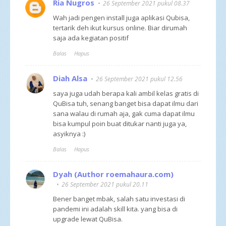
Ria Nugros
26 September 2021 pukul 08.37
Wah jadi pengen install juga aplikasi Qubisa,
tertarik deh ikut kursus online. Biar dirumah
saja ada kegiatan positif
Balas
Hapus
Diah Alsa
26 September 2021 pukul 12.56
saya juga udah berapa kali ambil kelas gratis di
QuBisa tuh, senang banget bisa dapat ilmu dari
sana walau di rumah aja, gak cuma dapat ilmu
bisa kumpul poin buat ditukar nanti juga ya,
asyiknya :)
Balas
Hapus
Dyah (Author roemahaura.com)
26 September 2021 pukul 20.11
Bener banget mbak, salah satu investasi di
pandemi ini adalah skill kita. yang bisa di
upgrade lewat QuBisa.