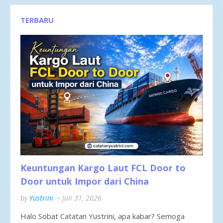
TERBARU
Keuntungan Kargo Laut FCL Door to
Door untuk Impor dari China
by
Yustrini
Juli 31, 2026
Halo Sobat Catatan Yustrini, apa kabar? Semoga