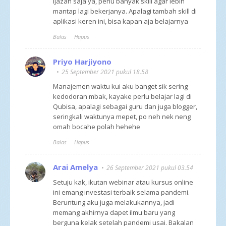
ijazah saja ya, perlu banyak skill agar lebih
mantap lagi bekerjanya. Apalagi tambah skill di
aplikasi keren ini, bisa kapan aja belajarnya
Balas
Hapus
Priyo Harjiyono
25 September 2021 pukul 18.58
Manajemen waktu kui aku banget sik sering
kedodoran mbak, kayake perlu belajar lagi di
Qubisa, apalagi sebagai guru dan juga blogger,
seringkali waktunya mepet, po neh nek neng
omah bocahe polah hehehe
Balas
Hapus
Arai Amelya
26 September 2021 pukul 03.54
Setuju kak, ikutan webinar atau kursus online
ini emang investasi terbaik selama pandemi.
Beruntung aku juga melakukannya, jadi
memang akhirnya dapet ilmu baru yang
berguna kelak setelah pandemi usai. Bakalan