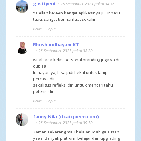
gustiyeni
25 September 2021 pukul 04.36
Ya Allah kereen banget aplikasinya jujur baru
tauu, sangat bermanfaat sekaliii
Balas
Hapus
Rhoshandhayani KT
25 September 2021 pukul 08.20
wuah ada kelas personal branding juga ya di
qubisa?
lumayan ya, bisa jadi bekal untuk tampil
percaya diri
sekaligus refleksi diri unttuk mencari tahu
potensi diri
Balas
Hapus
fanny Nila (dcatqueen.com)
25 September 2021 pukul 09.10
Zaman sekarang mau belajar udah ga susah
yaaa. Banyak platform belajar dan upgrading