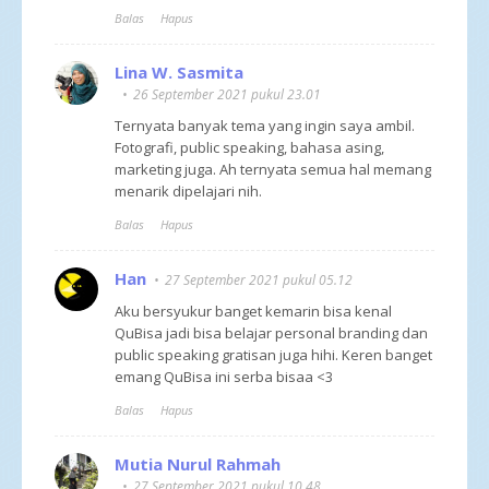
Balas
Hapus
Lina W. Sasmita
26 September 2021 pukul 23.01
Ternyata banyak tema yang ingin saya ambil.
Fotografi, public speaking, bahasa asing,
marketing juga. Ah ternyata semua hal memang
menarik dipelajari nih.
Balas
Hapus
Han
27 September 2021 pukul 05.12
Aku bersyukur banget kemarin bisa kenal
QuBisa jadi bisa belajar personal branding dan
public speaking gratisan juga hihi. Keren banget
emang QuBisa ini serba bisaa <3
Balas
Hapus
Mutia Nurul Rahmah
27 September 2021 pukul 10.48