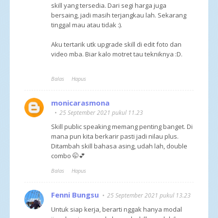
skill yang tersedia. Dari segi harga juga
bersaing, jadi masih terjangkau lah. Sekarang
tinggal mau atau tidak :).
Aku tertarik utk upgrade skill di edit foto dan
video mba. Biar kalo motret tau tekniknya :D.
Balas
Hapus
monicarasmona
25 September 2021 pukul 11.23
Skill public speaking memang penting banget. Di
mana pun kita berkarir pasti jadi nilau plus.
Ditambah skill bahasa asing, udah lah, double
combo 🤭💕
Balas
Hapus
Fenni Bungsu
25 September 2021 pukul 13.23
Untuk siap kerja, berarti nggak hanya modal