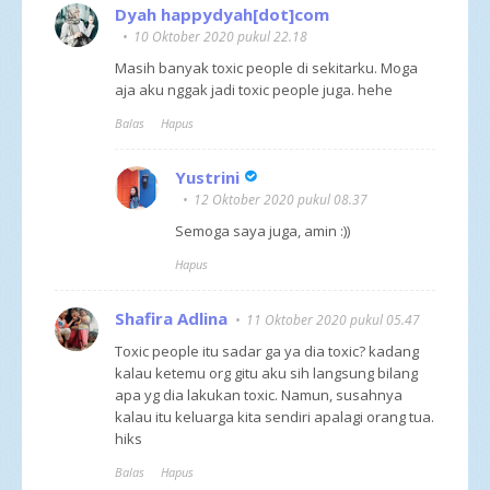
Dyah happydyah[dot]com
10 Oktober 2020 pukul 22.18
Masih banyak toxic people di sekitarku. Moga
aja aku nggak jadi toxic people juga. hehe
Balas
Hapus
Yustrini
12 Oktober 2020 pukul 08.37
Semoga saya juga, amin :))
Hapus
Shafira Adlina
11 Oktober 2020 pukul 05.47
Toxic people itu sadar ga ya dia toxic? kadang
kalau ketemu org gitu aku sih langsung bilang
apa yg dia lakukan toxic. Namun, susahnya
kalau itu keluarga kita sendiri apalagi orang tua.
hiks
Balas
Hapus