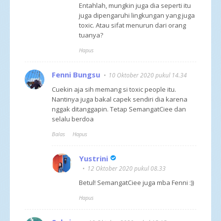
Entahlah, mungkin juga dia seperti itu
juga dipengaruhi lingkungan yang juga
toxic. Atau sifat menurun dari orang
tuanya?
Hapus
Fenni Bungsu
10 Oktober 2020 pukul 14.34
Cuekin aja sih memang si toxic people itu.
Nantinya juga bakal capek sendiri dia karena
nggak ditanggapin. Tetap SemangatCiee dan
selalu berdoa
Balas
Hapus
Yustrini
12 Oktober 2020 pukul 08.33
Betul! SemangatCiee juga mba Fenni :))
Hapus