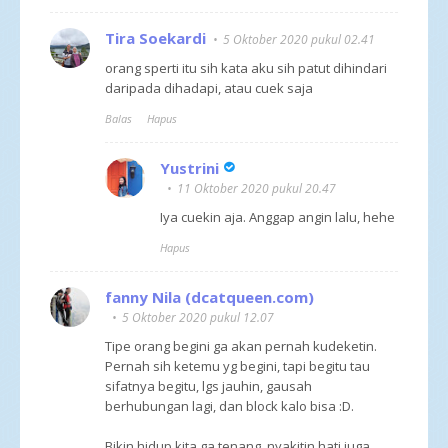
Tira Soekardi
5 Oktober 2020 pukul 02.41
orang sperti itu sih kata aku sih patut dihindari
daripada dihadapi, atau cuek saja
Balas
Hapus
Yustrini
11 Oktober 2020 pukul 20.47
Iya cuekin aja. Anggap angin lalu, hehe
Hapus
fanny Nila (dcatqueen.com)
5 Oktober 2020 pukul 12.07
Tipe orang begini ga akan pernah kudeketin.
Pernah sih ketemu yg begini, tapi begitu tau
sifatnya begitu, lgs jauhin, gausah
berhubungan lagi, dan block kalo bisa :D.
Bikin hidup kita ga tenang, nyakitin hati juga