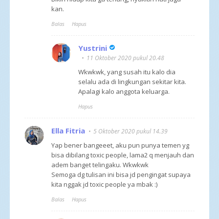
kan.
Balas
Hapus
Yustrini
11 Oktober 2020 pukul 20.48
Wkwkwk, yang susah itu kalo dia
selalu ada di lingkungan sekitar kita.
Apalagi kalo anggota keluarga.
Hapus
Ella Fitria
5 Oktober 2020 pukul 14.39
Yap bener bangeeet, aku pun punya temen yg
bisa dibilang toxic people, lama2 q menjauh dan
adem banget telingaku. Wkwkwk
Semoga dg tulisan ini bisa jd pengingat supaya
kita nggak jd toxic people ya mbak :)
Balas
Hapus