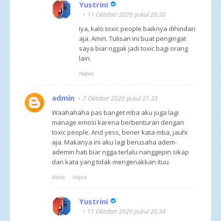
Yustrini
11 Oktober 2020 pukul 20.50
Iya, kalo toxic people baiknya dihindari
aja. Amin. Tulisan ini buat pengingat
saya biar nggak jadi toxic bagi orang
lain.
Hapus
admin
7 Oktober 2020 pukul 21.33
Waahahaha pas banget mba aku juga lagi
manage emosi karena berbenturan dengan
toxic people. And yess, bener kata mba, jauhi
aja. Makanya ini aku lagi berusaha adem-
ademin hati biar ngga terlalu nanggepin sikap
dan kata yang tidak mengenakkan ituu.
Balas
Hapus
Yustrini
11 Oktober 2020 pukul 20.54