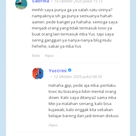
Sabrina
10 Oktober 2020 pukul 15.15
mmhh saya punya ga ya salah satu cirinya?
nampaknya sih ga punya semuanya hahah
aamiin. pede banget ya hahaha. semoga saya
menjadi orang yang tidak termasuk toxic ya
buat orang lain termasuk mba Yus. tapi saya
sering gangguin ya nanya-nanya blog mulu
hehehe, sabar ya mba Yus
Balas
Hapus
Yustrini
12 Oktober 2020 pukul 08.36
Hahaha gpp, pede aja mba..perilaku
toxic itu biasanya bikin mental orang
down. Kalo saya ditanya2 sama mba
Mei ya malahan senang, kalo bisa
kujawab, kalo enggak kita sekalian
belajar bareng dan jadi teman diskusi.
Hapus