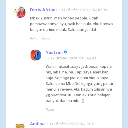
Deris Afriani
11 Oktober 2020 pukul 07.30
Mbak Yustrini mah honey people. Udah
pembawaannya ayu, baik hati pula. Aku banyak
belajar darimu mbak. Salut banget dah.
Balas
Hapus
Yustrini
12 Oktober 2020 pukul 08.43
Wah, makasih..saya jadi besar kepala
nih, mba, ha, ha. Tapi saya amin kan
saja. Semoga jadi dalam hidup saya.
Salut sama Mba Deris juga, yang pintar
menulis review. Aku kagum tulisannya
yg buat revu itu. Dan aku pun belajar
banyak darimu mba :))
Hapus
Andina
11 Oktober 2020 pukul 15.31