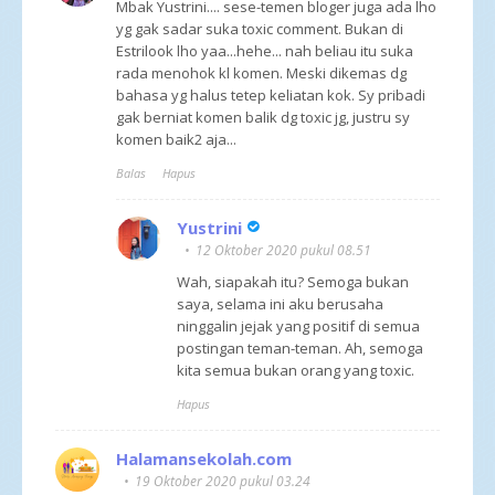
Mbak Yustrini.... sese-temen bloger juga ada lho
yg gak sadar suka toxic comment. Bukan di
Estrilook lho yaa...hehe... nah beliau itu suka
rada menohok kl komen. Meski dikemas dg
bahasa yg halus tetep keliatan kok. Sy pribadi
gak berniat komen balik dg toxic jg, justru sy
komen baik2 aja...
Balas
Hapus
Yustrini
12 Oktober 2020 pukul 08.51
Wah, siapakah itu? Semoga bukan
saya, selama ini aku berusaha
ninggalin jejak yang positif di semua
postingan teman-teman. Ah, semoga
kita semua bukan orang yang toxic.
Hapus
Halamansekolah.com
19 Oktober 2020 pukul 03.24