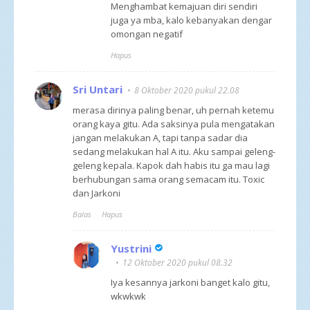
Menghambat kemajuan diri sendiri
juga ya mba, kalo kebanyakan dengar
omongan negatif
Hapus
Sri Untari
8 Oktober 2020 pukul 22.08
merasa dirinya paling benar, uh pernah ketemu
orang kaya gitu. Ada saksinya pula mengatakan
jangan melakukan A, tapi tanpa sadar dia
sedang melakukan hal A itu. Aku sampai geleng-
geleng kepala. Kapok dah habis itu ga mau lagi
berhubungan sama orang semacam itu. Toxic
dan Jarkoni
Balas
Hapus
Yustrini
12 Oktober 2020 pukul 08.32
Iya kesannya jarkoni banget kalo gitu,
wkwkwk