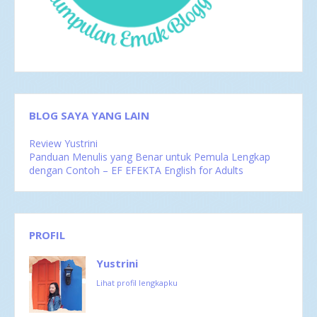
Jul 2016
4
Jun 2016
3
Mei 2016
4
Apr 2016
2
Mar 2016
4
Feb 2016
1
BLOG SAYA YANG LAIN
Review Yustrini
Panduan Menulis yang Benar untuk Pemula Lengkap
dengan Contoh – EF EFEKTA English for Adults
PROFIL
Yustrini
Lihat profil lengkapku