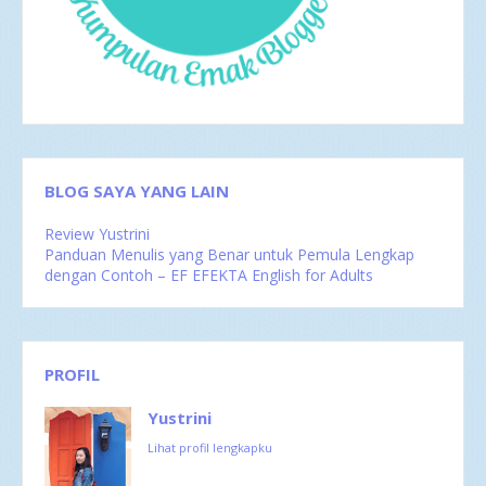
Sep 2016
2
Agu 2016
4
Jul 2016
4
Jun 2016
3
Mei 2016
4
Apr 2016
2
Mar 2016
4
Feb 2016
1
BLOG SAYA YANG LAIN
Review Yustrini
Panduan Menulis yang Benar untuk Pemula Lengkap
dengan Contoh – EF EFEKTA English for Adults
PROFIL
Yustrini
Lihat profil lengkapku