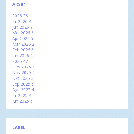
ARSIP
2026
36
Jul 2026
4
Jun 2026
9
Mei 2026
6
Apr 2026
5
Mar 2026
2
Feb 2026
6
Jan 2026
4
2025
47
Des 2025
2
Nov 2025
4
Okt 2025
3
Sep 2025
5
Agu 2025
4
Jul 2025
4
Jun 2025
5
Mei 2025
2
Apr 2025
2
Atasi Jerawat Punggung dengan East Balinese
Bamboo...
LABEL
7 Rekomendasi Film Petualangan Seru Wajib Nonton!