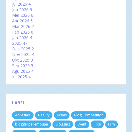
Jul 2026
4
Jun 2026
9
Mei 2026
6
Apr 2026
5
Mar 2026
2
Feb 2026
6
Jan 2026
4
2025
47
Des 2025
2
Nov 2025
4
Okt 2025
3
Sep 2025
5
Agu 2025
4
Jul 2025
4
Jun 2025
5
Mei 2025
2
Apr 2025
2
Mar 2025
6
LABEL
Feb 2025
3
Jan 2025
7
Apresiasi
Beauty
Bisnis
Blog Competition
2024
60
Des 2024
3
bloggerperempuan
Blogging
Event
Fiksi
Film
Nov 2024
4