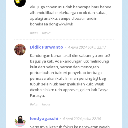
Aku juga cobain ini udah beberapa harii hehee..
alhamdulillaah sekeluarga cocok dan sukaa,
apalagi anakku, sampe dibuat mandiin
bonekaaa dong wkwkwk
Balas
Hapus
Didik Purwanto
4 April 2024 pukul 22.17
Kandungan bahan aktif dlm sabunnya benar2
bagus ya kak. Ada kandungan utk melindungi
kulit dari bakteri, parasit dan mencegah
pertumbuhan bakteri penyebab berbagai
permasalahan kulit. Ini mah penting bgt bagi
tubuh selain utk menghaluskan kulit. Wajib
dicoba sih krn udh approve jg oleh kak Tasya
Farasya.
Balas
Hapus
lendyagasshi
4 April 2024 pukul 22.36
Seringnya, kita tuh fokus ke perawatan wajah