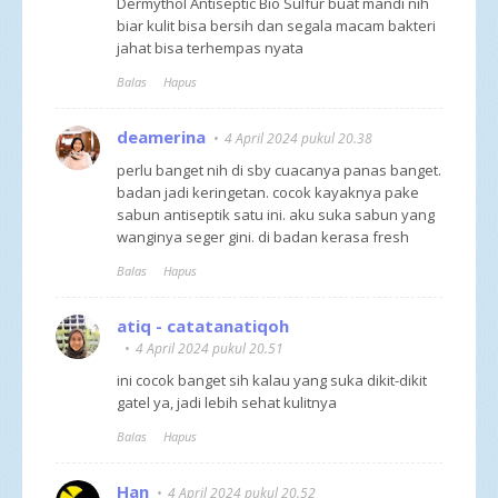
Dermythol Antiseptic Bio Sulfur buat mandi nih
biar kulit bisa bersih dan segala macam bakteri
jahat bisa terhempas nyata
Balas
Hapus
deamerina
4 April 2024 pukul 20.38
perlu banget nih di sby cuacanya panas banget.
badan jadi keringetan. cocok kayaknya pake
sabun antiseptik satu ini. aku suka sabun yang
wanginya seger gini. di badan kerasa fresh
Balas
Hapus
atiq - catatanatiqoh
4 April 2024 pukul 20.51
ini cocok banget sih kalau yang suka dikit-dikit
gatel ya, jadi lebih sehat kulitnya
Balas
Hapus
Han
4 April 2024 pukul 20.52