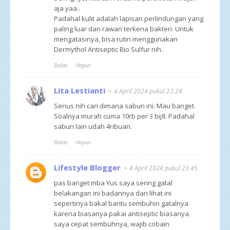
aja yaa..
Padahal kulit adalah lapisan perlindungan yang
paling luar dan rawan terkena bakteri. Untuk
mengatasinya, bisa rutin menggunakan
Dermythol Antiseptic Bio Sulfur nih..
Balas
Hapus
Lita Lestianti
4 April 2024 pukul 23.24
Serius nih cari dimana sabun ini. Mau banget.
Soalnya murah cuma 10rb per 3 bij8. Padahal
sabun lain udah 4ribuan.
Balas
Hapus
Lifestyle Blogger
4 April 2024 pukul 23.45
pas banget mba Yus saya sering gatal
belakangan ini badannya dan lihat ini
sepertinya bakal bantu sembuhin gatalnya
karena biasanya pakai antiseptic biasanya
saya cepat sembuhnya, wajib cobain