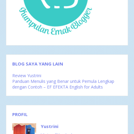
Apr 2017
4
Mar 2017
8
Feb 2017
4
Jan 2017
5
2016
35
Des 2016
6
Nov 2016
1
Okt 2016
4
Sep 2016
2
Agu 2016
4
Jul 2016
4
BLOG SAYA YANG LAIN
Jun 2016
3
Mei 2016
4
Review Yustrini
Apr 2016
2
Panduan Menulis yang Benar untuk Pemula Lengkap
Mar 2016
4
dengan Contoh – EF EFEKTA English for Adults
Feb 2016
1
PROFIL
Yustrini