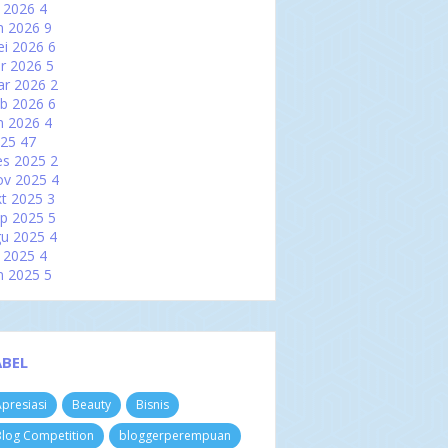
l 2026
4
n 2026
9
i 2026
6
r 2026
5
ar 2026
2
b 2026
6
n 2026
4
025
47
es 2025
2
ov 2025
4
t 2025
3
p 2025
5
u 2025
4
l 2025
4
n 2025
5
i 2025
2
r 2025
2
ar 2025
6
b 2025
3
ABEL
n 2025
7
024
60
presiasi
Beauty
Bisnis
es 2024
3
ov 2024
4
log Competition
bloggerperempuan
t 2024
8