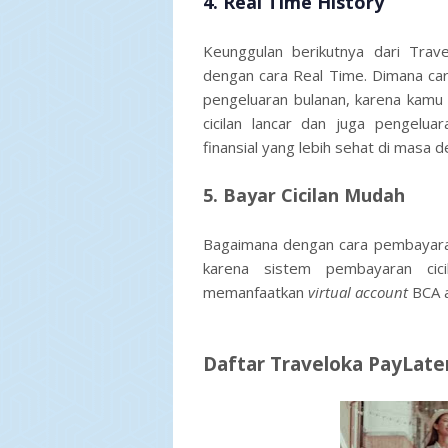
4. R
eal Time History
Keunggulan berikutnya dari Trave
dengan cara Real Time. Dimana car
pengeluaran bulanan, karena kamu bi
cicilan lancar dan juga pengelua
finansial yang lebih sehat di masa d
5. Bayar Cicilan Mudah
Bagaimana dengan cara pembayaran 
karena sistem pembayaran cic
memanfaatkan
virtual
account
BCA a
Daftar Traveloka PayLate