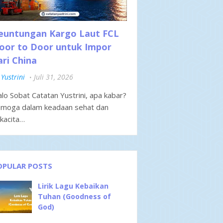
euntungan Kargo Laut FCL
oor to Door untuk Impor
ari China
Yustrini
Juli 31, 2026
lo Sobat Catatan Yustrini, apa kabar?
moga dalam keadaan sehat dan
kacita…
OPULAR POSTS
Lirik Lagu Kebaikan
Tuhan (Goodness of
God)