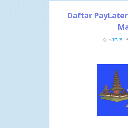
Daftar PayLater
Ma
by
Yustrini
A