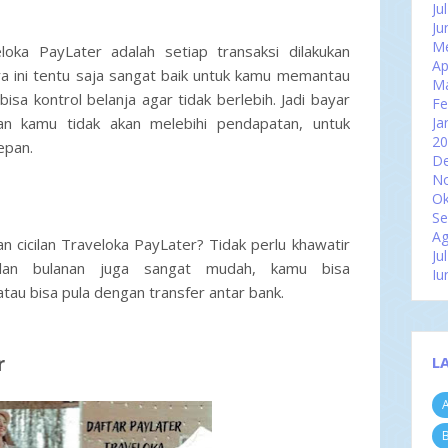
Ju
Ju
Me
loka PayLater adalah setiap transaksi dilakukan
Ap
a ini tentu saja sangat baik untuk kamu memantau
M
sa kontrol belanja agar tidak berlebih. Jadi bayar
Fe
ran kamu tidak akan melebihi pendapatan, untuk
Ja
2
epan.
D
N
Ok
Se
Ag
cicilan Traveloka PayLater? Tidak perlu khawatir
Ju
ilan bulanan juga sangat mudah, kamu bisa
Ju
tau bisa pula dengan transfer antar bank.
Me
Ap
M
Fe
r
L
Ja
2
A
D
N
B
Ok