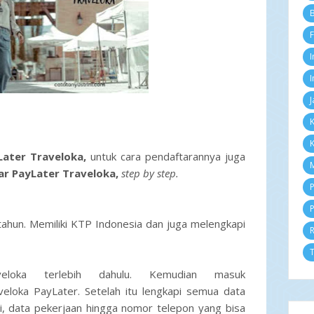
Se
B
Ag
F
Ju
Ju
I
Me
Ap
I
M
J
Fe
Ja
K
2
K
D
ater Traveloka,
untuk cara pendaftarannya juga
N
M
Ok
ar PayLater Traveloka,
step by step.
Se
P
Ag
P
4 
ahun. Memiliki KTP Indonesia dan juga melengkapi
F
10
.
De
T
Da
veloka terlebih dahulu. Kemudian masuk
Ma
aveloka PayLater. Setelah itu lengkapi semua data
Te
ya
iri, data pekerjaan hingga nomor telepon yang bisa