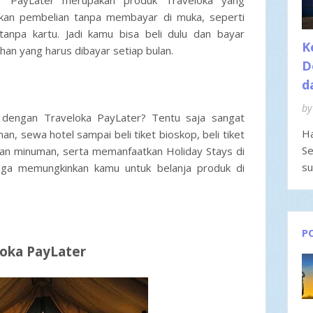
 PayLater merupakan produk Traveloka yang
kan pembelian tanpa membayar di muka, seperti
anpa kartu. Jadi kamu bisa beli dulu dan bayar
K
ihan yang harus dibayar setiap bulan.
D
d
by
i dengan Traveloka PayLater? Tentu saja sangat
Ha
nan, sewa hotel sampai beli tiket bioskop, beli tiket
Se
dan minuman, serta memanfaatkan Holiday Stays di
su
juga memungkinkan kamu untuk belanja produk di
P
loka PayLater