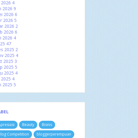
l 2026
4
n 2026
9
i 2026
6
r 2026
5
ar 2026
2
b 2026
6
n 2026
4
025
47
es 2025
2
ov 2025
4
t 2025
3
p 2025
5
u 2025
4
l 2025
4
n 2025
5
i 2025
2
r 2025
2
ar 2025
6
b 2025
3
ABEL
n 2025
7
024
60
presiasi
Beauty
Bisnis
es 2024
3
ov 2024
4
log Competition
bloggerperempuan
t 2024
8