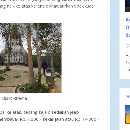
ng naik ke atas karena dikhawatirkan tidak kuat
K
D
d
by
Ha
Se
su
P
Bukit Rhema
pai ke atas, tenang saja disediakan jeep
mbayar Rp. 7.000,- sekali jalan atau Rp. 14.000,-