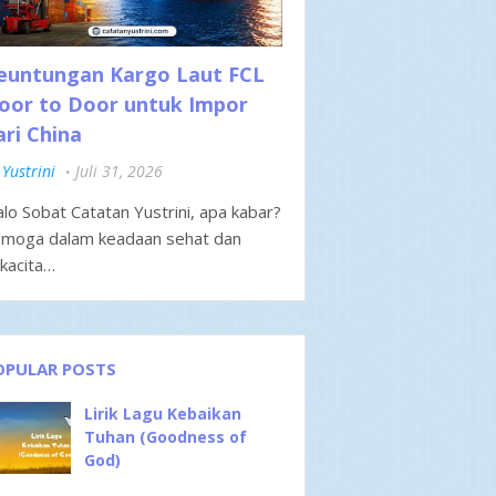
euntungan Kargo Laut FCL
oor to Door untuk Impor
ari China
Yustrini
Juli 31, 2026
lo Sobat Catatan Yustrini, apa kabar?
moga dalam keadaan sehat dan
kacita…
OPULAR POSTS
Lirik Lagu Kebaikan
Tuhan (Goodness of
God)