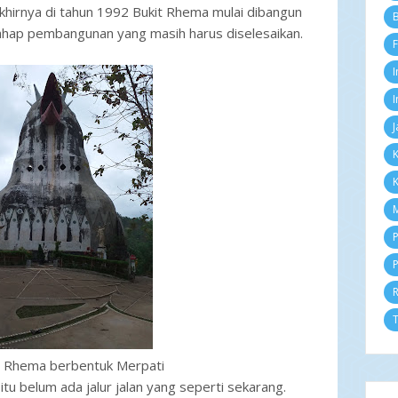
irnya di tahun 1992 Bukit Rhema mulai dibangun
Se
B
Ag
tahap pembangunan yang masih harus diselesaikan.
F
Ju
Ju
I
Me
Ap
I
M
J
Fe
Ja
K
2
K
D
N
M
Ok
Se
P
Ag
P
Ju
Ju
Me
Ap
T
M
Fe
t Rhema berbentuk Merpati
Ja
tu belum ada jalur jalan yang seperti sekarang.
2