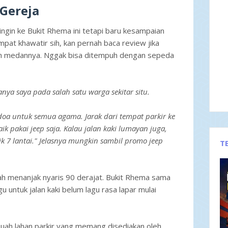
Gereja
ingin ke Bukit Rhema ini tetapi baru kesampaian
pat khawatir sih, kan pernah baca review jika
sah medannya. Nggak bisa ditempuh dengan sepeda
nya saya pada salah satu warga sekitar situ.
doa untuk semua agama. Jarak dari tempat parkir ke
aik pakai jeep saja. Kalau jalan kaki lumayan juga,
k 7 lantai." Jelasnya mungkin sambil promo jeep
T
lah menanjak nyaris 90 derajat. Bukit Rhema sama
ragu untuk jalan kaki belum lagu rasa lapar mulai
buah lahan parkir yang memang disediakan oleh