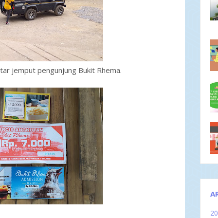
tar jemput pengunjung Bukit Rhema.
A
2