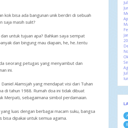
Ju
Ju
Me
 kok bisa ada bangunan unik berdiri di sebuah
Ap
n saja masih sulit?
M
Fe
Ja
 dan untuk tujuan apa? Bahkan saya sempat
2
banyak dan bingung mau diapain, he, he..tentu
D
N
Ok
Se
 ada seorang petugas yang menyambut dan
Ag
an ini.
Ju
Ju
 Daniel Alamsjah yang mendapat visi dari Tuhan
Me
Ap
di tahun 1988. Rumah doa ini tidak dibuat
M
uk Merpati, sebagaimana simbol perdamaian.
Fe
L
Ja
 yang luas dengan berbagai macam suku, bangsa
2
A
D
s bisa dipakai untuk semua agama.
N
B
Ok