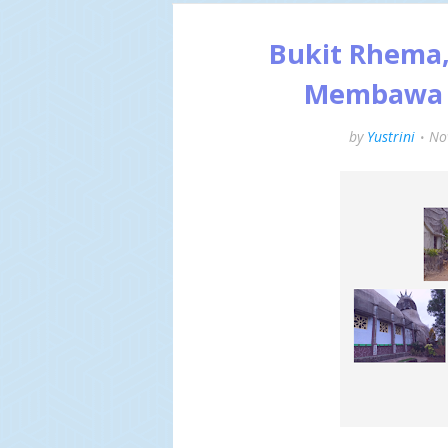
Bukit Rhema
Membawa 
by
Yustrini
No