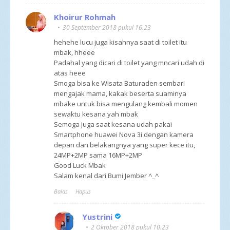
Khoirur Rohmah
30 September 2018 pukul 16.23
hehehe lucu juga kisahnya saat di toilet itu
mbak, hheee
Padahal yang dicari di toilet yang mncari udah di
atas heee
Smoga bisa ke Wisata Baturaden sembari
mengajak mama, kakak beserta suaminya
mbake untuk bisa mengulang kembali momen
sewaktu kesana yah mbak
Semoga juga saat kesana udah pakai
Smartphone huawei Nova 3i dengan kamera
depan dan belakangnya yang super kece itu,
24MP+2MP sama 16MP+2MP
Good Luck Mbak
Salam kenal dari Bumi Jember ^_^
Balas
Hapus
Yustrini
2 Oktober 2018 pukul 10.23