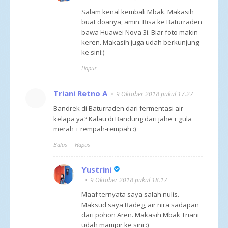
Salam kenal kembali Mbak. Makasih
buat doanya, amin. Bisa ke Baturraden
bawa Huawei Nova 3i. Biar foto makin
keren. Makasih juga udah berkunjung
ke sini:)
Hapus
Triani Retno A
9 Oktober 2018 pukul 17.27
Bandrek di Baturraden dari fermentasi air
kelapa ya? Kalau di Bandung dari jahe + gula
merah + rempah-rempah :)
Balas
Hapus
Yustrini
9 Oktober 2018 pukul 18.17
Maaf ternyata saya salah nulis.
Maksud saya Badeg, air nira sadapan
dari pohon Aren. Makasih Mbak Triani
udah mampir ke sini :)