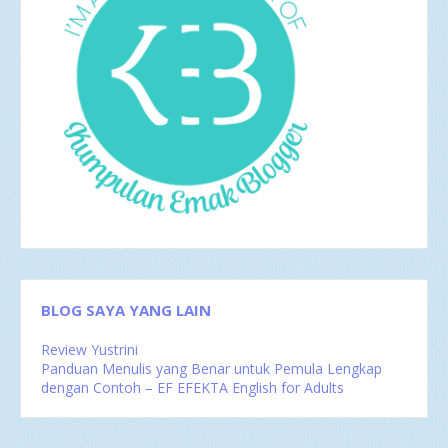
Agu 2016
4
Jul 2016
4
Jun 2016
3
Ada Kamera Ponsel di Antara Kita
Yuk Cari Harga Termurah
Penyebab Anyang-anyangan
Mei 2016
4
Apr 2016
2
Mar 2016
4
Feb 2016
1
BLOG SAYA YANG LAIN
Review Yustrini
Panduan Menulis yang Benar untuk Pemula Lengkap
dengan Contoh – EF EFEKTA English for Adults