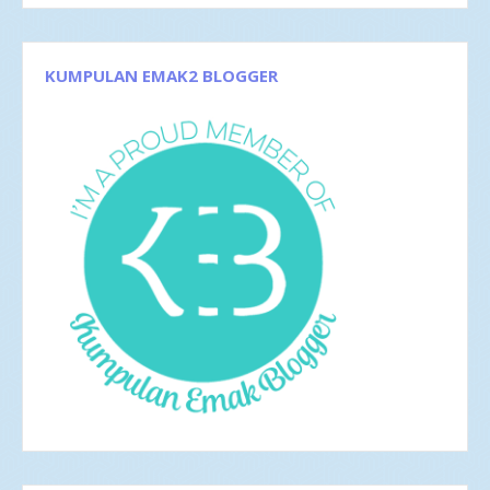
Apr 2017
4
Mar 2017
8
Feb 2017
4
Jan 2017
5
KUMPULAN EMAK2 BLOGGER
2016
35
Des 2016
6
Nov 2016
1
Okt 2016
4
Sep 2016
2
Agu 2016
4
Jul 2016
4
Jun 2016
3
Mei 2016
4
Apr 2016
2
Mar 2016
4
Feb 2016
1
Hai, Blog Catatan Yustrini Telah Lahir!