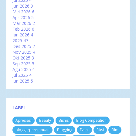
Jul 2026
4
Jun 2026
9
Mei 2026
6
Apr 2026
5
Mar 2026
2
Feb 2026
6
Jan 2026
4
2025
47
Des 2025
2
Nov 2025
4
Okt 2025
3
Sep 2025
5
Agu 2025
4
Jul 2025
4
Jun 2025
5
Mei 2025
2
Apr 2025
2
Mar 2025
6
Feb 2025
3
LABEL
Jan 2025
7
2024
60
Apresiasi
Beauty
Bisnis
Blog Competition
Des 2024
3
Nov 2024
4
bloggerperempuan
Blogging
Event
Fiksi
Film
Okt 2024
8