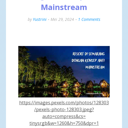
Mainstream
by
Yustrini
Mei 29, 2024
1 Comments
https://images.pexels.com/photos/128303
/pexels-photo-128303.jpeg?
auto=compress&cs=
tinysrgb&w=1260&h=750&dpr=1