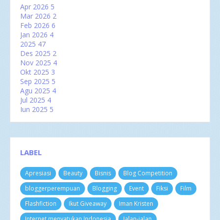
Apr 2026
5
Mar 2026
2
Feb 2026
6
Jan 2026
4
2025
47
Des 2025
2
Nov 2025
4
Okt 2025
3
Sep 2025
5
Agu 2025
4
Jul 2025
4
Jun 2025
5
Mei 2025
2
Apr 2025
2
Mar 2025
6
Feb 2025
3
LABEL
Jan 2025
7
2024
60
Apresiasi
Beauty
Bisnis
Blog Competition
Des 2024
3
Nov 2024
4
bloggerperempuan
Blogging
Event
Fiksi
Film
Okt 2024
8
Sep 2024
4
Flashfiction
Ikut Giveaway
Iman Kristen
Agu 2024
3
Internet menyatukan Indonesia
Jalan-jalan