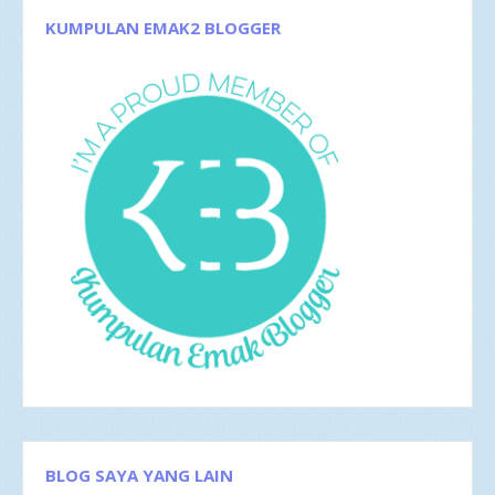
Agu 2017
4
KUMPULAN EMAK2 BLOGGER
Jun 2017
5
Mei 2017
2
Apr 2017
4
Mar 2017
8
Feb 2017
4
Jan 2017
5
2016
35
Des 2016
6
Nov 2016
1
Okt 2016
4
Sep 2016
2
Agu 2016
4
Jul 2016
4
Jun 2016
3
Mei 2016
4
Apr 2016
2
Mar 2016
4
Feb 2016
1
BLOG SAYA YANG LAIN