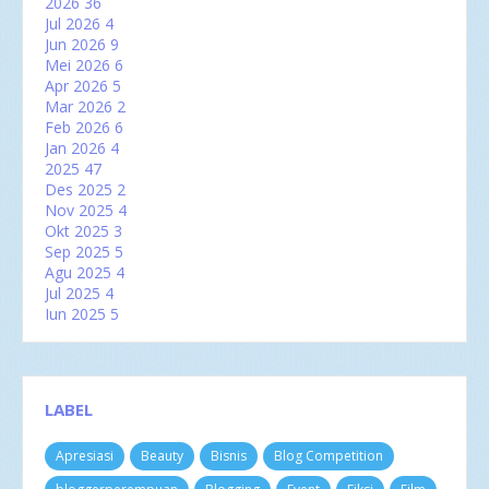
2026
36
Jul 2026
4
Jun 2026
9
Mei 2026
6
Apr 2026
5
Mar 2026
2
Feb 2026
6
Jan 2026
4
2025
47
Des 2025
2
Nov 2025
4
Okt 2025
3
Sep 2025
5
Agu 2025
4
Jul 2025
4
Jun 2025
5
Mei 2025
2
Apr 2025
2
Mar 2025
6
Feb 2025
3
LABEL
Jan 2025
7
2024
60
Apresiasi
Beauty
Bisnis
Blog Competition
Des 2024
3
Nov 2024
4