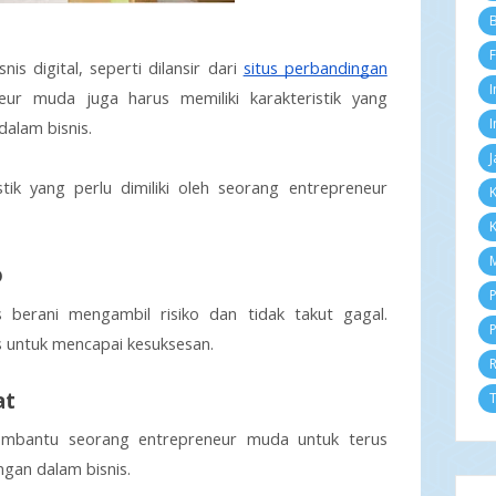
Se
B
Ag
F
Ju
is digital, seperti dilansir dari 
situs perbandingan 
Ju
I
eur muda juga harus memiliki karakteristik yang 
Me
Ap
I
alam bisnis.
M
J
Fe
tik yang perlu dimiliki oleh seorang entrepreneur 
Ja
K
2
K
D
N
M
o
Ok
Se
P
berani mengambil risiko dan tidak takut gagal. 
Ag
P
Ju
s untuk mencapai kesuksesan.
Ju
Me
at
Pe
T
Lo
embantu seorang entrepreneur muda untuk terus 
Pl
Te
an dalam bisnis.
In