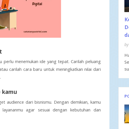
K
D
d
by
t
Ha
u perlu menemukan ide yang tepat. Carilah peluang 
Se
su
au carilah cara baru untuk meningkatkan nilai dari 
.
ce kamu
P
et audience dari bisnismu. Dengan demikian, kamu 
 layananmu agar sesuai dengan kebutuhan dan 