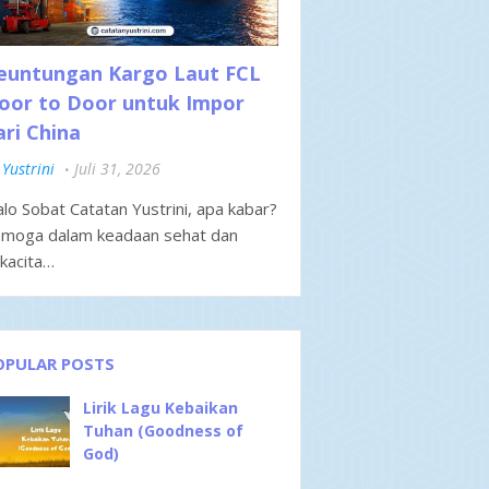
euntungan Kargo Laut FCL
oor to Door untuk Impor
ari China
Yustrini
Juli 31, 2026
lo Sobat Catatan Yustrini, apa kabar?
moga dalam keadaan sehat dan
kacita…
OPULAR POSTS
Lirik Lagu Kebaikan
Tuhan (Goodness of
God)