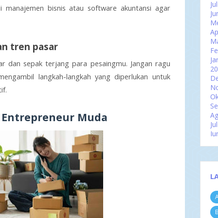
Ju
si manajemen bisnis atau software akuntansi agar 
Ju
Me
Ap
M
an tren pasar
Fe
Ja
r dan sepak terjang para pesaingmu. Jangan ragu 
2
mengambil langkah-langkah yang diperlukan untuk 
D
N
if.
Ok
Se
g Entrepreneur Muda
Ag
Ju
Ju
Me
Ap
M
Fe
L
Ja
2
A
D
N
B
Ok