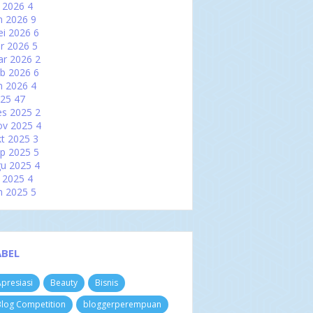
l 2026
4
n 2026
9
i 2026
6
r 2026
5
ar 2026
2
b 2026
6
n 2026
4
025
47
es 2025
2
ov 2025
4
t 2025
3
p 2025
5
u 2025
4
l 2025
4
n 2025
5
i 2025
2
r 2025
2
ar 2025
6
b 2025
3
ABEL
n 2025
7
024
60
presiasi
Beauty
Bisnis
es 2024
3
ov 2024
4
log Competition
bloggerperempuan
t 2024
8