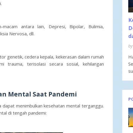
i.
K
macam antara lain, Depresi, Bipolar, Bulimia,
D
ksia Nervosa, dll.
d
by
tor genetik, cedera kepala, kekerasan dalam rumah
Ha
i trauma, terisolasi secara sosial, kehilangan
Se
su
an Mental Saat Pandemi
P
uga dapat menimbulkan kesehatan mental terganggu.
tal di tengah pandemi: