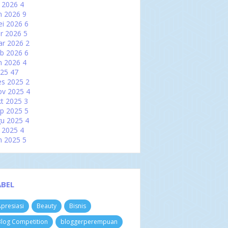
l 2026
4
n 2026
9
i 2026
6
r 2026
5
ar 2026
2
b 2026
6
n 2026
4
025
47
es 2025
2
ov 2025
4
t 2025
3
p 2025
5
u 2025
4
l 2025
4
n 2025
5
i 2025
2
r 2025
2
ar 2025
6
b 2025
3
ABEL
n 2025
7
024
60
presiasi
Beauty
Bisnis
es 2024
3
ov 2024
4
log Competition
bloggerperempuan
t 2024
8