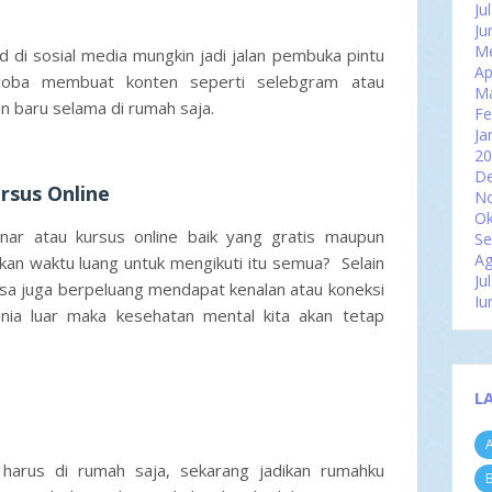
Ju
Ju
Me
d di sosial media mungkin jadi jalan pembuka pintu
Ap
coba membuat konten seperti selebgram atau
M
an baru selama di rumah saja.
Fe
Ja
2
D
rsus Online
N
Ok
nar atau kursus online baik yang gratis maupun
Se
Ag
an waktu luang untuk mengikuti itu semua? Selain
Ju
sa juga berpeluang mendapat kenalan atau koneksi
Ju
nia luar maka kesehatan mental kita akan tetap
Me
Ap
M
Fe
L
Ja
2
A
D
N
la harus di rumah saja, sekarang jadikan rumahku
B
Ok