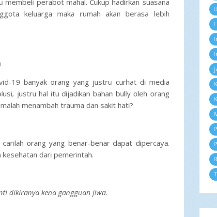
au membeli perabot mahal. Cukup hadirkan suasana
Se
B
gota keluarga maka rumah akan berasa lebih
Ag
F
Ju
Ju
I
Me
Ap
I
a
M
J
Fe
ovid-19 banyak orang yang justru curhat di media
Ja
K
2
usi, justru hal itu dijadikan bahan bully oleh orang
K
D
malah menambah trauma dan sakit hati?
N
M
Ok
Se
P
Ag
at carilah orang yang benar-benar dapat dipercaya.
P
Ju
an kesehatan dari pemerintah.
Ju
Me
Ap
T
M
nti dikiranya kena gangguan jiwa.
Fe
Ja
2