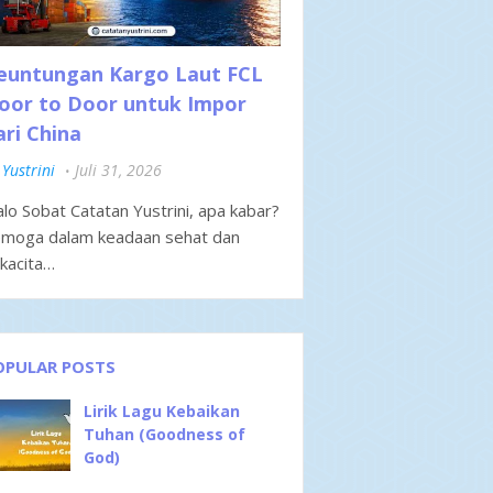
euntungan Kargo Laut FCL
oor to Door untuk Impor
ari China
Yustrini
Juli 31, 2026
lo Sobat Catatan Yustrini, apa kabar?
moga dalam keadaan sehat dan
kacita…
OPULAR POSTS
Lirik Lagu Kebaikan
Tuhan (Goodness of
God)