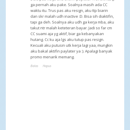
ga pernah aku pake. Soalnya masih ada CC
waktu itu. Trus pas aku resign, aku ttp biarin
dan skr malah udh inactive :D. Bisa sih diaktifin,
tapi ga deh. Soalnya aku udh ga kerja mba, aku
takut ntr malah keteteran bayar. Jadi so far cm
CC suami aja yg aktif, biar ga kebanyakan
hutang. Cc ku aja lgs aku tutup pas resign.
Kecuali aku putusin utk kerja lagi yaa, mungkin
aku bakal aktifin paylater ya :). Apalagi banyak
promo menarik memang.
Balas
Hapus