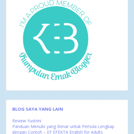
Apr 2017
4
Mar 2017
8
Feb 2017
4
Jan 2017
5
2016
35
Des 2016
6
Nov 2016
1
Okt 2016
4
Sep 2016
2
Agu 2016
4
Jul 2016
4
Jun 2016
3
Mei 2016
4
Apr 2016
2
Mar 2016
4
Feb 2016
1
BLOG SAYA YANG LAIN
Review Yustrini
Panduan Menulis yang Benar untuk Pemula Lengkap
dengan Contoh – EF EFEKTA English for Adults