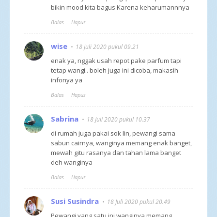
bikin mood kita bagus Karena keharumannnya
Balas
Hapus
wise
18 Juli 2020 pukul 09.21
enak ya, nggak usah repot pake parfum tapi
tetap wangi.. boleh juga ini dicoba, makasih
infonya ya
Balas
Hapus
Sabrina
18 Juli 2020 pukul 10.37
di rumah juga pakai sok lin, pewangi sama
sabun cairnya, wanginya memang enak banget,
mewah gitu rasanya dan tahan lama banget
deh wanginya
Balas
Hapus
Susi Susindra
18 Juli 2020 pukul 20.49
Pewangi yang satu ini wanginya memang