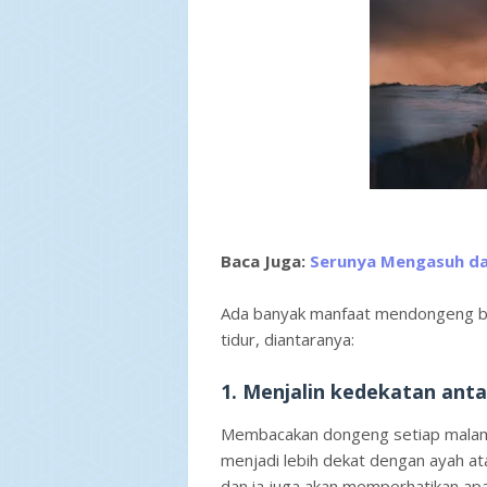
Baca Juga:
Serunya Mengasuh da
Ada banyak manfaat mendongeng bagi
tidur, diantaranya:
1. Menjalin kedekatan ant
Membacakan dongeng setiap malam
menjadi lebih dekat dengan ayah ata
dan ia juga akan memperhatikan apa