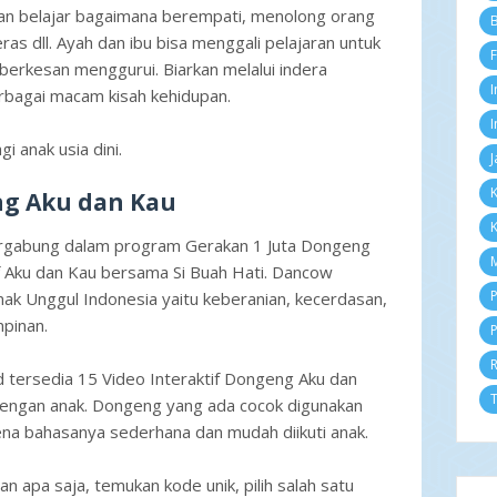
kan belajar bagaimana berempati, menolong orang
Se
B
Ag
ras dll. Ayah dan ibu bisa menggali pelajaran untuk
F
Ju
 berkesan menggurui. Biarkan melalui indera
Ju
I
bagai macam kisah kehidupan.
Me
Ap
I
M
 anak usia dini.
J
Fe
Ja
K
ng Aku dan Kau
2
K
D
ergabung dalam program Gerakan 1 Juta Dongeng
N
M
 Aku dan Kau bersama Si Buah Hati. Dancow
Ok
Se
P
k Unggul Indonesia yaitu keberanian, kecerdasan,
Ag
mpinan.
P
Ju
Ju
Me
 tersedia 15 Video Interaktif Dongeng Aku dan
Ap
T
dengan anak. Dongeng yang ada cocok digunakan
M
ena bahasanya sederhana dan mudah diikuti anak.
Fe
Ja
2
 apa saja, temukan kode unik, pilih salah satu