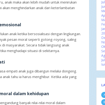
u, anak maka akan lebih mudah untuk menirukan
Ju
Ju
ini akan menghindarkan anak dari keterlambatan
Me
Ap
M
emosional
Fe
Ja
2
ukan anak ketika bersosialisasi dengan lingkungan.
D
ak pesan moral seperti gotong-royong, saling
N
 di masyarakat. Secara tidak langsung anak
Ok
tika menghadapi situasi di sekitarnya.
Se
Ag
Ju
ati
Ju
Me
sa empati anak juga dibangun melalui dongeng.
Ap
a anak tahu ia harus menghibur. Ketika ada yang
M
Fe
L
Ja
2
i moral dalam kehidupan
A
D
N
B
engandung banyak nilai-nilai moral dalam
Ok