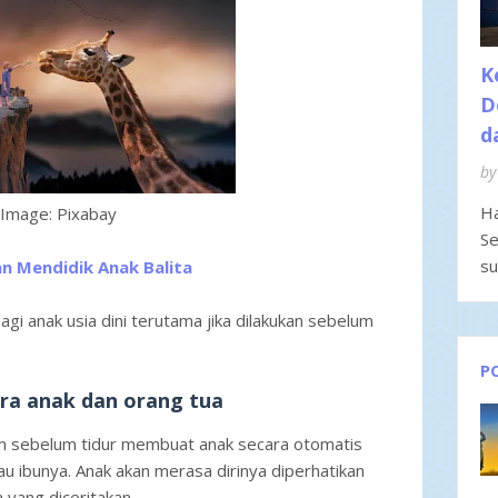
K
D
d
by
Ha
Image: Pixabay
Se
su
n Mendidik Anak Balita
 anak usia dini terutama jika dilakukan sebelum
P
ara anak dan orang tua
 sebelum tidur membuat anak secara otomatis
u ibunya. Anak akan merasa dirinya diperhatikan
 yang diceritakan.