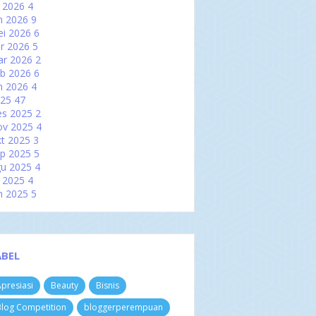
l 2026
4
n 2026
9
i 2026
6
r 2026
5
ar 2026
2
b 2026
6
n 2026
4
025
47
es 2025
2
ov 2025
4
t 2025
3
p 2025
5
u 2025
4
l 2025
4
n 2025
5
i 2025
2
r 2025
2
ar 2025
6
b 2025
3
ABEL
n 2025
7
024
60
presiasi
Beauty
Bisnis
es 2024
3
ov 2024
4
log Competition
bloggerperempuan
t 2024
8