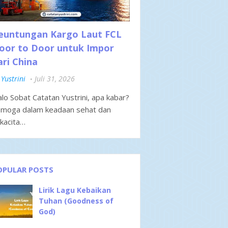
euntungan Kargo Laut FCL
oor to Door untuk Impor
ari China
Yustrini
Juli 31, 2026
lo Sobat Catatan Yustrini, apa kabar?
moga dalam keadaan sehat dan
kacita…
OPULAR POSTS
Lirik Lagu Kebaikan
Tuhan (Goodness of
God)