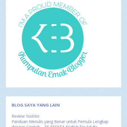
Apr 2017
4
Mar 2017
8
Feb 2017
4
Jan 2017
5
2016
35
Des 2016
6
Nov 2016
1
Okt 2016
4
Sep 2016
2
Agu 2016
4
Jul 2016
4
Jun 2016
3
Mei 2016
4
Apr 2016
2
Mar 2016
4
Feb 2016
1
BLOG SAYA YANG LAIN
Review Yustrini
Panduan Menulis yang Benar untuk Pemula Lengkap
dengan Contoh – EF EFEKTA English for Adults