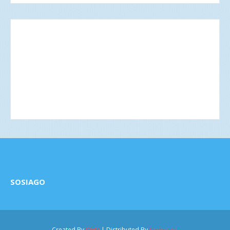
SOSIAGO
Created By
WYD
| Distributed By
Gooyaabi