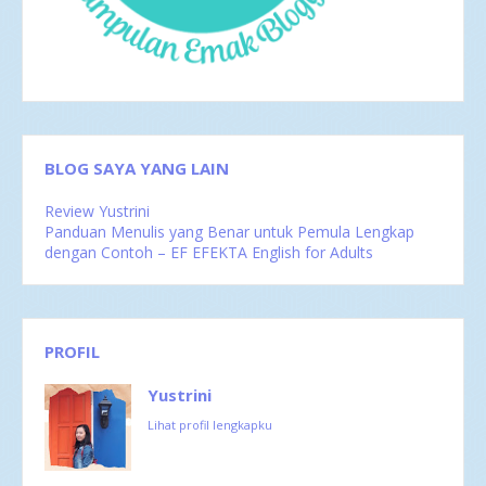
Nov 2016
1
Okt 2016
4
Sep 2016
2
Agu 2016
4
Jul 2016
4
Jun 2016
3
Mei 2016
4
Apr 2016
2
BLOG SAYA YANG LAIN
Mar 2016
4
Feb 2016
1
Review Yustrini
Panduan Menulis yang Benar untuk Pemula Lengkap
dengan Contoh – EF EFEKTA English for Adults
PROFIL
Yustrini
Lihat profil lengkapku