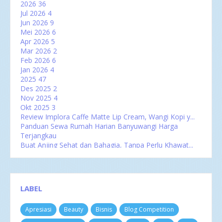
2026
36
Jul 2026
4
Jun 2026
9
Mei 2026
6
Apr 2026
5
Mar 2026
2
Feb 2026
6
Jan 2026
4
2025
47
Des 2025
2
Nov 2025
4
Okt 2025
3
Review Implora Caffe Matte Lip Cream, Wangi Kopi y...
Panduan Sewa Rumah Harian Banyuwangi Harga
Terjangkau
Buat Anjing Sehat dan Bahagia, Tanpa Perlu Khawat...
Sep 2025
5
Agu 2025
4
Jul 2025
4
Jun 2025
5
LABEL
Mei 2025
2
Apr 2025
2
Apresiasi
Beauty
Bisnis
Blog Competition
Mar 2025
6
Feb 2025
3