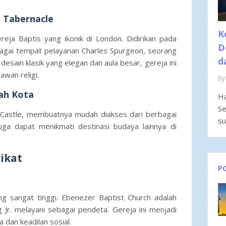
n Tabernacle
K
reja Baptis yang ikonik di London. Didirikan pada
D
ebagai tempat pelayanan Charles Spurgeon, seorang
d
esain klasik yang elegan dan aula besar, gereja ini
awan religi.
by
gah Kota
Ha
Se
nd Castle, membuatnya mudah diakses dari berbagai
su
ga dapat menikmati destinasi budaya lainnya di
rikat
P
yang sangat tinggi. Ebenezer Baptist Church adalah
 Jr. melayani sebagai pendeta. Gereja ini menjadi
 dan keadilan sosial.