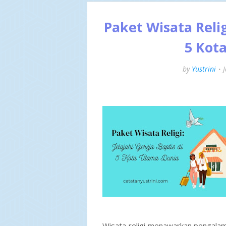
Paket Wisata Relig
5 Kot
by
Yustrini
Wisata religi menawarkan pengala