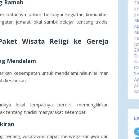
ng Ramah
2
Ju
terlibatannya dalam berbagai kegiatan komunitas.
Ju
Me
atan jemaat lokal sambil belajar tentang tradisi
Ap
M
Fe
aket Wisata Religi ke Gereja
Ja
2
D
ang Mendalam
N
Ok
ikan kesempatan untuk mendalami nilai-nilai iman
Se
Ag
h kesibukan.
Ju
Ju
Me
Ap
daya lokal tempatnya berdiri, memungkinkan
M
yak tentang tradisi masyarakat setempat.
Fe
L
Ja
kiran
Ke
A
Pe
yang tenang, wisatawan dapat menyegarkan jiwa dan
Pa