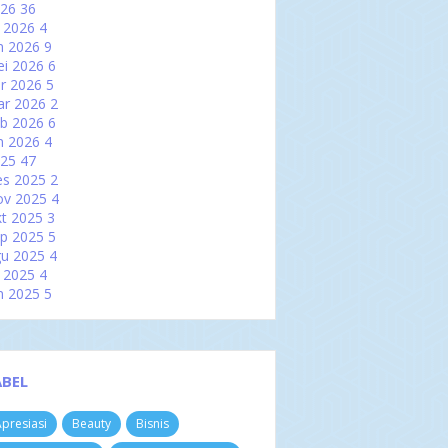
026
36
l 2026
4
n 2026
9
i 2026
6
r 2026
5
ar 2026
2
b 2026
6
n 2026
4
025
47
es 2025
2
ov 2025
4
t 2025
3
p 2025
5
u 2025
4
l 2025
4
n 2025
5
i 2025
2
r 2025
2
ar 2025
6
b 2025
3
ABEL
n 2025
7
kristenan dan Perkembangan
presiasi
Beauty
Bisnis
ndidikan: Sebuah Pe...
nduan Membeli Stik Golf Sesuai Jenis