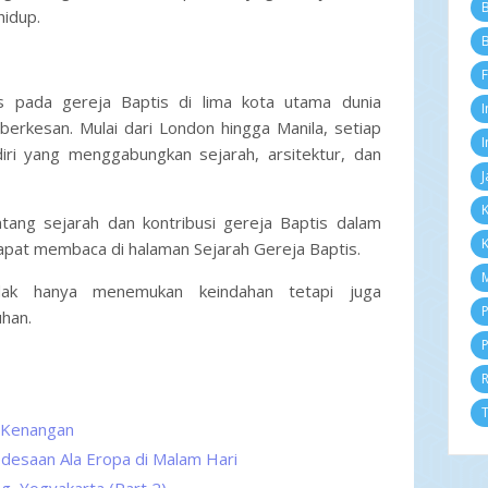
B
idup.
Pu
Me
B
Mo
F
Pa
us pada gereja Baptis di lima kota utama dunia
di 
I
Jo
erkesan. Mulai dari London hingga Manila, setiap
Ba
I
diri yang menggabungkan sejarah, arsitektur, dan
Tr
J
Te
Re
K
ang sejarah dan kontribusi gereja Baptis dalam
Fr
K
2
pat membaca di halaman Sejarah Gereja Baptis.
D
M
N
tidak hanya menemukan keindahan tetapi juga
Ok
P
han.
Se
P
Ag
Ju
Ju
Me
T
 Kenangan
Ap
M
edesaan Ala Eropa di Malam Hari
Fe