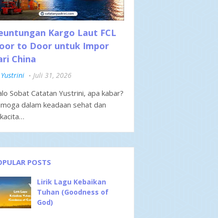
euntungan Kargo Laut FCL
oor to Door untuk Impor
ari China
Yustrini
Juli 31, 2026
lo Sobat Catatan Yustrini, apa kabar?
moga dalam keadaan sehat dan
kacita…
OPULAR POSTS
Lirik Lagu Kebaikan
Tuhan (Goodness of
God)