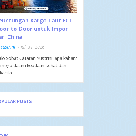
euntungan Kargo Laut FCL
oor to Door untuk Impor
ari China
Yustrini
Juli 31, 2026
lo Sobat Catatan Yustrini, apa kabar?
moga dalam keadaan sehat dan
kacita…
OPULAR POSTS
RSIP