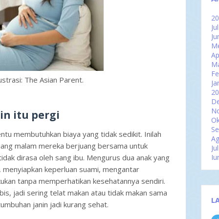
2
Ju
Ju
Me
Ap
M
Fe
ustrasi: The Asian Parent.
Ja
2
D
N
n itu pergi
Ok
Se
tu membutuhkan biaya yang tidak sedikit. Inilah
Ag
. Siang malam mereka berjuang bersama untuk
Ju
tidak dirasa oleh sang ibu. Mengurus dua anak yang
Ju
Me
u, menyiapkan keperluan suami, mengantar
Ap
kukan tanpa memperhatikan kesehatannya sendiri.
M
is, jadi sering telat makan atau tidak makan sama
Fe
L
Ja
tumbuhan janin jadi kurang sehat.
2