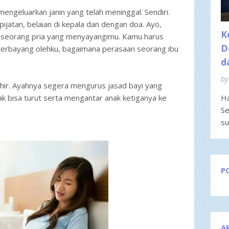
engeluarkan janin yang telah meninggal. Sendiri.
ijatan, belaian di kepala dan dengan doa. Ayo,
K
n seorang pria yang menyayangimu. Kamu harus
D
 terbayang olehku, bagaimana perasaan seorang ibu
d
by
akhir. Ayahnya segera mengurus jasad bayi yang
 tak bisa turut serta mengantar anak ketiganya ke
Ha
Se
su
P
A