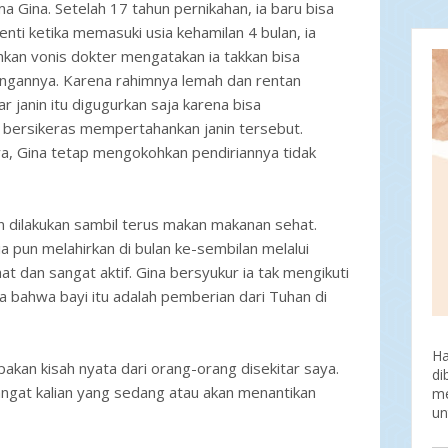
a Gina. Setelah 17 tahun pernikahan, ia baru bisa
Ja
nti ketika memasuki usia kehamilan 4 bulan, ia
2
D
an vonis dokter mengatakan ia takkan bisa
N
ngannya. Karena rahimnya lemah dan rentan
Ok
 janin itu digugurkan saja karena bisa
Se
bersikeras mempertahankan janin tersebut.
Ag
Ju
a, Gina tetap mengokohkan pendiriannya tidak
Ju
Me
Ap
un dilakukan sambil terus makan makanan sehat.
M
Fe
ia pun melahirkan di bulan ke-sembilan melalui
Ja
hat dan sangat aktif. Gina bersyukur ia tak mengikuti
2
a bahwa bayi itu adalah pemberian dari Tuhan di
D
N
Ok
H
Se
pakan kisah nyata dari orang-orang disekitar saya.
d
Ag
ngat kalian yang sedang atau akan menantikan
me
Ju
un
Ju
Me