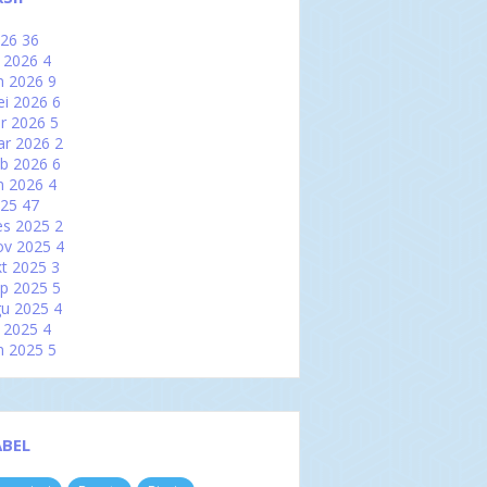
026
36
l 2026
4
n 2026
9
i 2026
6
r 2026
5
ar 2026
2
b 2026
6
n 2026
4
025
47
es 2025
2
ov 2025
4
t 2025
3
p 2025
5
u 2025
4
l 2025
4
n 2025
5
i 2025
2
r 2025
2
ar 2025
6
b 2025
3
ABEL
n 2025
7
024
60