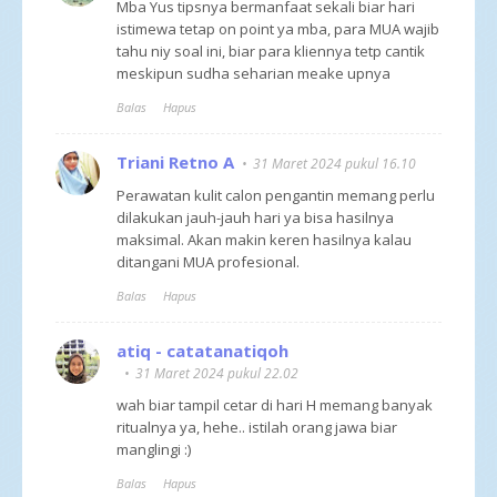
Mba Yus tipsnya bermanfaat sekali biar hari
istimewa tetap on point ya mba, para MUA wajib
tahu niy soal ini, biar para kliennya tetp cantik
meskipun sudha seharian meake upnya
Balas
Hapus
Triani Retno A
31 Maret 2024 pukul 16.10
Perawatan kulit calon pengantin memang perlu
dilakukan jauh-jauh hari ya bisa hasilnya
maksimal. Akan makin keren hasilnya kalau
ditangani MUA profesional.
Balas
Hapus
atiq - catatanatiqoh
31 Maret 2024 pukul 22.02
wah biar tampil cetar di hari H memang banyak
ritualnya ya, hehe.. istilah orang jawa biar
manglingi :)
Balas
Hapus